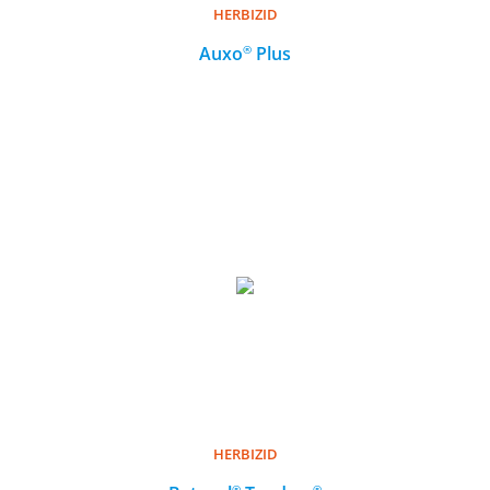
HERBIZID
HERBIZID
®
®
Auxo
Auxo
Plus
Plus
MEHR
HERBIZID
HERBIZID
®
®
®
®