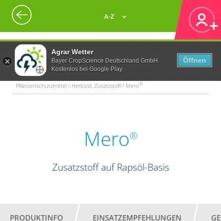
A-Z
Agrar Wetter
Öffnen
Bayer CropScience Deutschland GmbH
Kostenlos bei Google Play
®
Pflanzenschutzmittel / Herbizid, Zusatzstoff / Mero
Mero
®
Zusatzstoff auf Rapsöl-Basis
PRODUKTINFO
EINSATZEMPFEHLUNGEN
GE