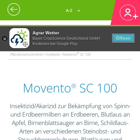
A-Z
Agrar Wetter
Öffnen
Bayer CropScience Deutschland GmbH
Kostenlos bei Google Play
®
Pflanzenschutzmittel / Insektizid / Movento
SC 100
Movento
SC 100
®
Insektizid/Akarizid zur Bekämpfung von Spinn-
und Erdbeermilben an Erdbeeren, Blutlaus an
Apfel, Birnenblattsauger an Birne, Schildlaus-
Arten an verschiedenen Steinobst- und
Strauchbeerenkulturen, Blattläusen und