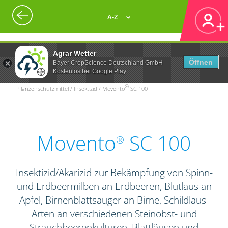
A-Z
Agrar Wetter
Öffnen
Bayer CropScience Deutschland GmbH
Kostenlos bei Google Play
®
Pflanzenschutzmittel / Insektizid / Movento
SC 100
Movento
SC 100
®
Insektizid/Akarizid zur Bekämpfung von Spinn-
und Erdbeermilben an Erdbeeren, Blutlaus an
Apfel, Birnenblattsauger an Birne, Schildlaus-
Arten an verschiedenen Steinobst- und
Strauchbeerenkulturen, Blattläusen und