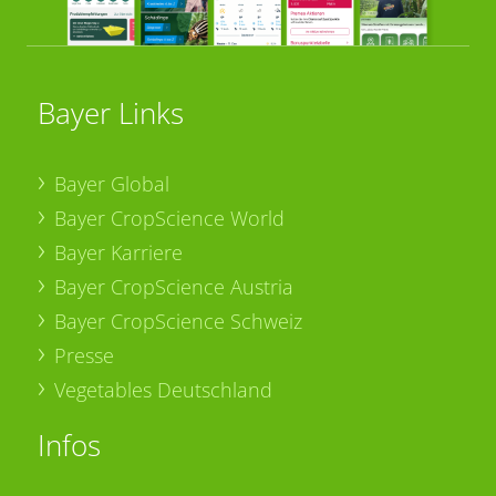
Bayer Links
Bayer Global
Bayer CropScience World
Bayer Karriere
Bayer CropScience Austria
Bayer CropScience Schweiz
Presse
Vegetables Deutschland
Infos