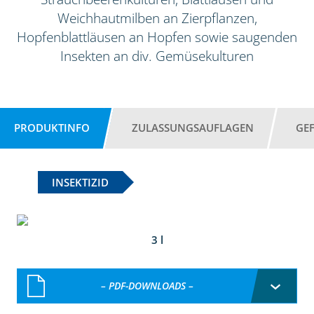
Weichhautmilben an Zierpflanzen,
Hopfenblattläusen an Hopfen sowie saugenden
Insekten an div. Gemüsekulturen
PRODUKTINFO
ZULASSUNGSAUFLAGEN
GE
INSEKTIZID
3 l
– PDF-DOWNLOADS –