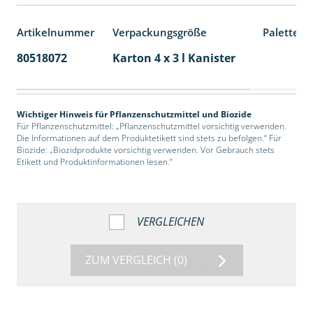
Artikelnummer
Verpackungsgröße
Palettene
80518072
Karton 4 x 3 l Kanister
60
Wichtiger Hinweis für Pflanzenschutzmittel und Biozide
Für Pflanzenschutzmittel: „Pflanzenschutzmittel vorsichtig verwenden.
Die Informationen auf dem Produktetikett sind stets zu befolgen.“ Für
Biozide: „Biozidprodukte vorsichtig verwenden. Vor Gebrauch stets
Etikett und Produktinformationen lesen.“
VERGLEICHEN
ZUM VERGLEICH
(0)