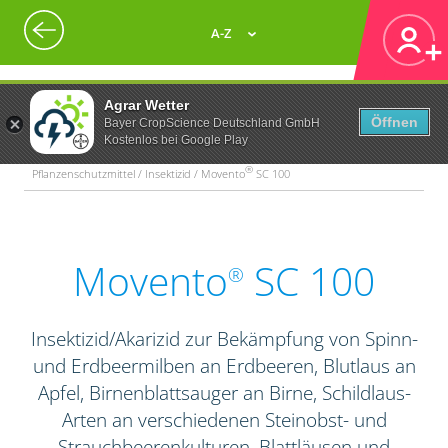
A-Z
Agrar Wetter
Öffnen
Bayer CropScience Deutschland GmbH
Kostenlos bei Google Play
®
Pflanzenschutzmittel / Insektizid / Movento
SC 100
Movento
SC 100
®
Insektizid/Akarizid zur Bekämpfung von Spinn-
und Erdbeermilben an Erdbeeren, Blutlaus an
Apfel, Birnenblattsauger an Birne, Schildlaus-
Arten an verschiedenen Steinobst- und
Strauchbeerenkulturen, Blattläusen und