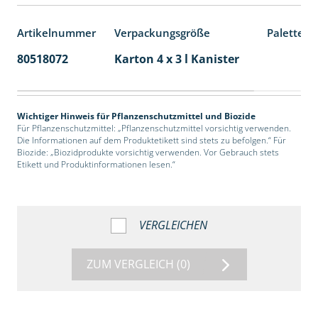
Artikelnummer
Verpackungsgröße
Palettene
80518072
Karton 4 x 3 l Kanister
60
Wichtiger Hinweis für Pflanzenschutzmittel und Biozide
Für Pflanzenschutzmittel: „Pflanzenschutzmittel vorsichtig verwenden.
Die Informationen auf dem Produktetikett sind stets zu befolgen.“ Für
Biozide: „Biozidprodukte vorsichtig verwenden. Vor Gebrauch stets
Etikett und Produktinformationen lesen.“
VERGLEICHEN
ZUM VERGLEICH
(0)