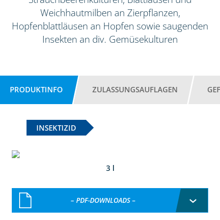
Weichhautmilben an Zierpflanzen,
Hopfenblattläusen an Hopfen sowie saugenden
Insekten an div. Gemüsekulturen
PRODUKTINFO
ZULASSUNGSAUFLAGEN
GE
INSEKTIZID
3 l
– PDF-DOWNLOADS –