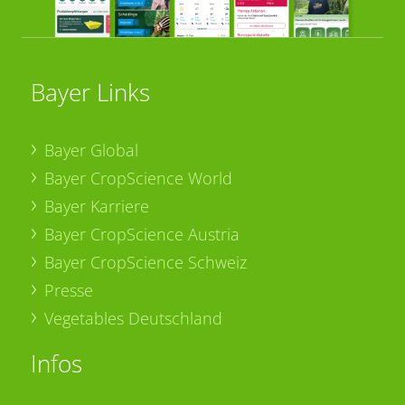
Bayer Links
Bayer Global
Bayer CropScience World
Bayer Karriere
Bayer CropScience Austria
Bayer CropScience Schweiz
Presse
Vegetables Deutschland
Infos