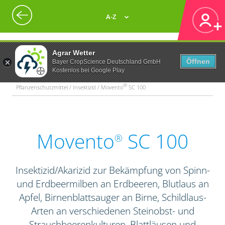
A-Z
Agrar Wetter
Öffnen
Bayer CropScience Deutschland GmbH
Kostenlos bei Google Play
®
Pflanzenschutzmittel / Insektizid / Movento
SC 100
Movento
SC 100
®
Insektizid/Akarizid zur Bekämpfung von Spinn-
und Erdbeermilben an Erdbeeren, Blutlaus an
Apfel, Birnenblattsauger an Birne, Schildlaus-
Arten an verschiedenen Steinobst- und
Strauchbeerenkulturen, Blattläusen und