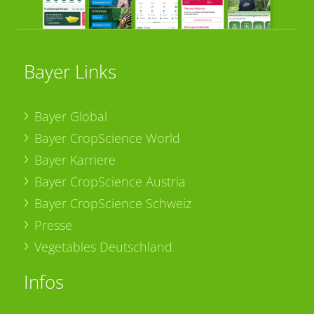
Bayer Links
Bayer Global
Bayer CropScience World
Bayer Karriere
Bayer CropScience Austria
Bayer CropScience Schweiz
Presse
Vegetables Deutschland
Infos