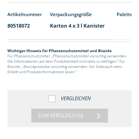
Artikelnummer
Verpackungsgröße
Palettene
80518072
Karton 4 x 3 l Kanister
60
Wichtiger Hinweis für Pflanzenschutzmittel und Biozide
Für Pflanzenschutzmittel: „Pflanzenschutzmittel vorsichtig verwenden.
Die Informationen auf dem Produktetikett sind stets zu befolgen.“ Für
Biozide: „Biozidprodukte vorsichtig verwenden. Vor Gebrauch stets
Etikett und Produktinformationen lesen.“
VERGLEICHEN
ZUM VERGLEICH
(0)