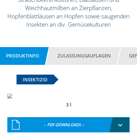
Weichhautmilben an Zierpflanzen,
Hopfenblattläusen an Hopfen sowie saugenden
Insekten an div. Gemüsekulturen
PRODUKTINFO
ZULASSUNGSAUFLAGEN
GE
INSEKTIZID
3 l
– PDF-DOWNLOADS –