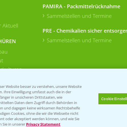
PAMIRA - Packmittelrücknahme
Sammelstellen und Termine
 Aktuell
PRE - Chemikalien sicher entsorge
Sammelstellen und Termine
HÜREN
bau
ut
rkulturen
er Website besser zu verstehen, unsere Website
 Ihre Einwilligung umfasst auch die in der
nger in unsicheren Drittstaaten, wie
Cookie Einste
mittelten Daten dem Zugriff durch Behörden in
gen und dagegen keine wirksamen Rechtsbehelfe
digen Cookies, ohne die wir die Webseite nicht
Folgen Sie uns
nt oder akzeptiert werden können, und wie Sie
Bis zu 4 Produkte vergleichen:
(noch 4)
n Sie in unserer
Privacy Statement