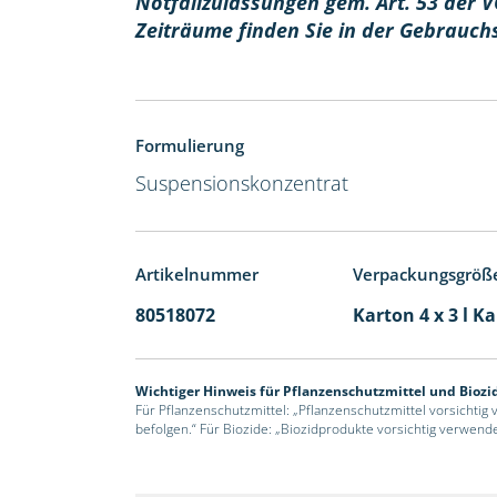
Notfallzulassungen gem. Art. 53 der V
Zeiträume finden Sie in der Gebrauch
Formulierung
Suspensionskonzentrat
Artikelnummer
Verpackungsgröß
80518072
Karton 4 x 3 l K
Wichtiger Hinweis für Pflanzenschutzmittel und Biozi
Für Pflanzenschutzmittel: „Pflanzenschutzmittel vorsichtig
befolgen.“ Für Biozide: „Biozidprodukte vorsichtig verwend