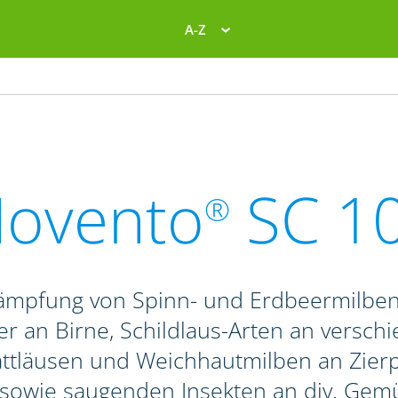
A-Z
ovento
SC 1
®
ekämpfung von Spinn- und Erdbeermilben
er an Birne, Schildlaus-Arten an versc
attläusen und Weichhautmilben an Zierp
sowie saugenden Insekten an div. Gem