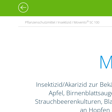
®
Pflanzenschutzmittel / Insektizid / Movento
SC 100
M
Insektizid/Akarizid zur B
Apfel, Birnenblattsaug
Strauchbeerenkulturen, Bl
an Hopfen 