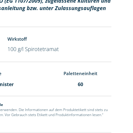
O (EG 1107/2009), z
ugelassene Kulturen und
sanleitung bzw. unter Zulassungsauflagen
Wirkstoff
100 g/l Spirotetramat
e
Paletteneinheit
anister
60
de
 verwenden. Die Informationen auf dem Produktetikett sind stets zu
en. Vor Gebrauch stets Etikett und Produktinformationen lesen.“