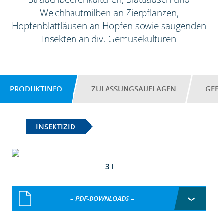
Weichhautmilben an Zierpflanzen,
Hopfenblattläusen an Hopfen sowie saugenden
Insekten an div. Gemüsekulturen
PRODUKTINFO
ZULASSUNGSAUFLAGEN
GE
INSEKTIZID
3 l
– PDF-DOWNLOADS –