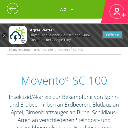
A-Z
Agrar Wetter
Öffnen
Bayer CropScience Deutschland GmbH
Kostenlos bei Google Play
®
Pflanzenschutzmittel / Insektizid / Movento
SC 100
Movento
SC 100
®
Insektizid/Akarizid zur Bekämpfung von Spinn-
und Erdbeermilben an Erdbeeren, Blutlaus an
Apfel, Birnenblattsauger an Birne, Schildlaus-
Arten an verschiedenen Steinobst- und
Strauchbeerenkulturen, Blattläusen und