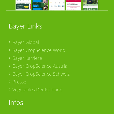
Bayer Links
Bayer Global
Bayer CropScience World
Bayer Karriere
Bayer CropScience Austria
Bayer CropScience Schweiz
Presse
Vegetables Deutschland
Infos