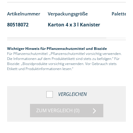
Artikelnummer
Verpackungsgröße
Palettene
80518072
Karton 4 x 3 l Kanister
60
Wichtiger Hinweis für Pflanzenschutzmittel und Biozide
Für Pflanzenschutzmittel: „Pflanzenschutzmittel vorsichtig verwenden.
Die Informationen auf dem Produktetikett sind stets zu befolgen.“ Für
Biozide: „Biozidprodukte vorsichtig verwenden. Vor Gebrauch stets
Etikett und Produktinformationen lesen.“
VERGLEICHEN
ZUM VERGLEICH
(0)