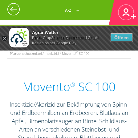
A-Z
Agrar Wetter
Öffnen
Bayer CropScience Deutschland GmbH
Kostenlos bei Google Play
®
Pflanzenschutzmittel / Insektizid / Movento
SC 100
Movento
SC 100
®
Insektizid/Akarizid zur Bekämpfung von Spinn-
und Erdbeermilben an Erdbeeren, Blutlaus an
Apfel, Birnenblattsauger an Birne, Schildlaus-
Arten an verschiedenen Steinobst- und
Strauchbeerenkulturen, Blattläusen und