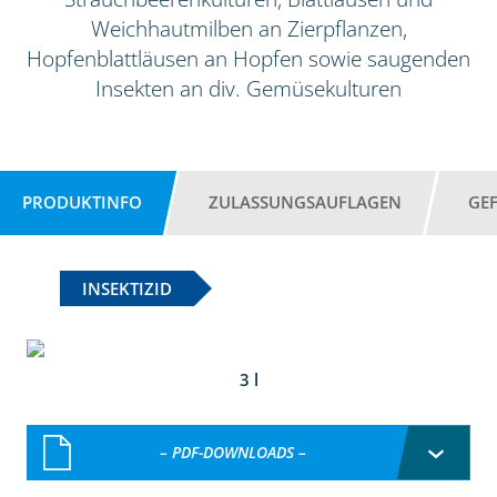
Weichhautmilben an Zierpflanzen,
Hopfenblattläusen an Hopfen sowie saugenden
Insekten an div. Gemüsekulturen
PRODUKTINFO
ZULASSUNGSAUFLAGEN
GE
INSEKTIZID
3 l
– PDF-DOWNLOADS –