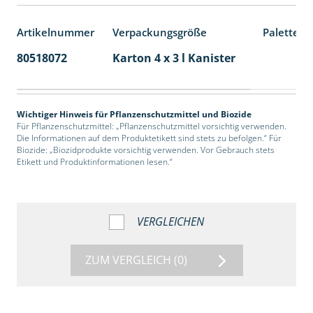
Artikelnummer
Verpackungsgröße
Palettene
80518072
Karton 4 x 3 l Kanister
60
Wichtiger Hinweis für Pflanzenschutzmittel und Biozide
Für Pflanzenschutzmittel: „Pflanzenschutzmittel vorsichtig verwenden.
Die Informationen auf dem Produktetikett sind stets zu befolgen.“ Für
Biozide: „Biozidprodukte vorsichtig verwenden. Vor Gebrauch stets
Etikett und Produktinformationen lesen.“
VERGLEICHEN
ZUM VERGLEICH
(0)