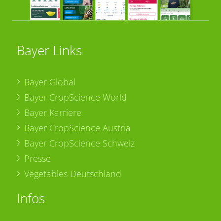
Bayer Links
Bayer Global
Bayer CropScience World
Bayer Karriere
Bayer CropScience Austria
Bayer CropScience Schweiz
Presse
Vegetables Deutschland
Infos