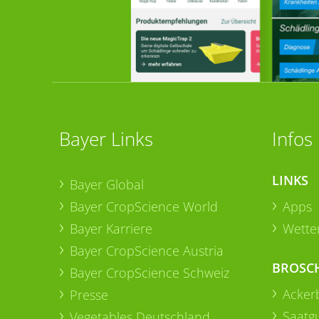
Bayer Links
Infos
LINKS
Bayer Global
Bayer CropScience World
Apps
Bayer Karriere
Wetter
Bayer CropScience Austria
BROSC
Bayer CropScience Schweiz
Acker
Presse
Saatg
Vegetables Deutschland