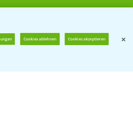
llungen
Cookies ablehnen
Cookies akzeptieren
Öffnen
© Bayer CropScience Deutschland GmbH