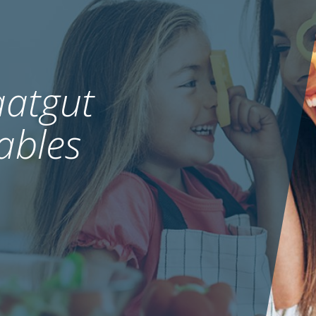
atgut
ables