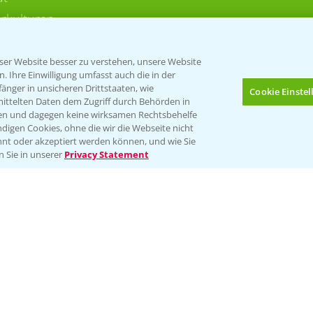
rkulturen
er Website besser zu verstehen, unsere Website
 Ihre Einwilligung umfasst auch die in der
nger in unsicheren Drittstaaten, wie
Cookie Einste
mittelten Daten dem Zugriff durch Behörden in
gen und dagegen keine wirksamen Rechtsbehelfe
digen Cookies, ohne die wir die Webseite nicht
Folgen Sie uns
nt oder akzeptiert werden können, und wie Sie
Bis zu 4 Produkte vergleichen:
(noch 4)
n Sie in unserer
Privacy Statement
Impressum
Gebrauchshinweise