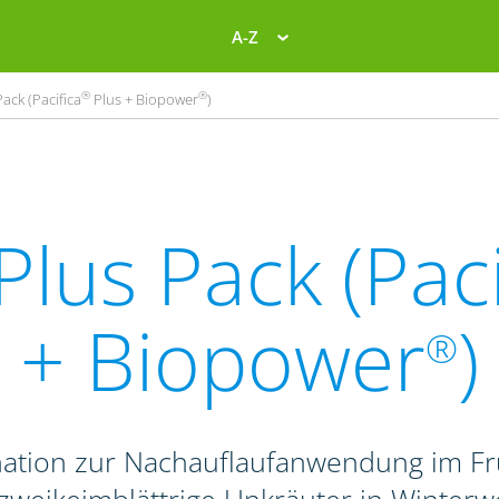
A-Z
®
®
ack (Pacifica
Plus + Biopower
)
Plus Pack (Paci
+ Biopower
)
®
nation zur Nachauflaufanwendung im F