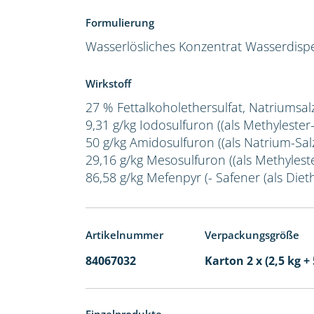
Formulierung
Wasserlösliches Konzentrat
Wasserdispe
Wirkstoff
27 % Fettalkoholethersulfat, Natriumsal
9,31 g/kg Iodosulfuron ((als Methylester
50 g/kg Amidosulfuron ((als Natrium-Salz
29,16 g/kg Mesosulfuron ((als Methylest
86,58 g/kg Mefenpyr (- Safener (als Dieth
Artikelnummer
Verpackungsgröße
84067032
Karton 2 x (2,5 kg + 
Einzelprodukte