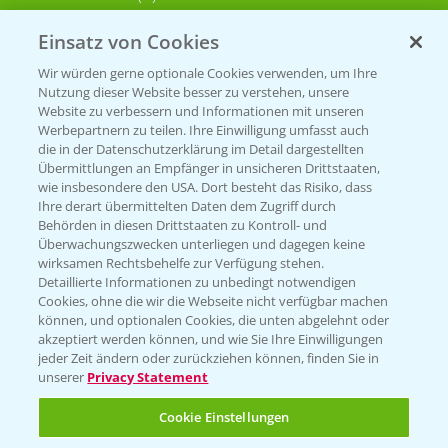
Einsatz von Cookies
KONTAKT
Wir würden gerne optionale Cookies verwenden, um Ihre
Nutzung dieser Website besser zu verstehen, unsere
Hilfe in Notfällen
Website zu verbessern und Informationen mit unseren
Werbepartnern zu teilen. Ihre Einwilligung umfasst auch
T.
+49 (0)214/30-20220
die in der Datenschutzerklärung im Detail dargestellten
Übermittlungen an Empfänger in unsicheren Drittstaaten,
wie insbesondere den USA. Dort besteht das Risiko, dass
Ihre derart übermittelten Daten dem Zugriff durch
Behörden in diesen Drittstaaten zu Kontroll- und
Überwachungszwecken unterliegen und dagegen keine
wirksamen Rechtsbehelfe zur Verfügung stehen.
Detaillierte Informationen zu unbedingt notwendigen
Folgen Sie uns
Cookies, ohne die wir die Webseite nicht verfügbar machen
können, und optionalen Cookies, die unten abgelehnt oder
akzeptiert werden können, und wie Sie Ihre Einwilligungen
jeder Zeit ändern oder zurückziehen können, finden Sie in
unserer
Privacy Statement
Cookie Einstellungen