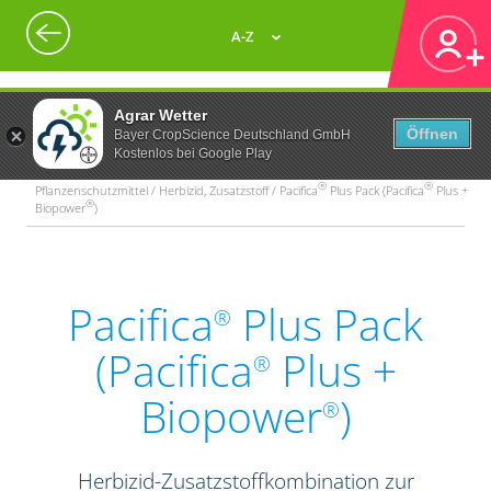
A-Z
Agrar Wetter
Öffnen
Bayer CropScience Deutschland GmbH
Kostenlos bei Google Play
®
®
Pflanzenschutzmittel / Herbizid, Zusatzstoff / Pacifica
Plus Pack (Pacifica
Plus +
®
Biopower
)
Pacifica
Plus Pack
®
(Pacifica
Plus +
®
Biopower
)
®
Herbizid-Zusatzstoffkombination zur