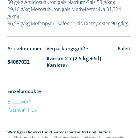
50 g/kg Amidosulfuron ((als Natrium-Salz 53 g/kg))
29,16 g/kg Mesosulfuron ((als Methylester-Na 31,324
g/kg))
86,58 g/kg Mefenpyr (- Safener (als Diethylester 90 g/kg))
Artikelnummer
Verpackungsgröße
Paletten
Karton 2 x (2,5 kg + 5 l)
84067032
32
Kanister
Einzelprodukte
®
Biopower
®
Pacifica
Plus
Wichtiger Hinweis für Pflanzenschutzmittel und Biozide
Für Pflanzenschutzmittel: „Pflanzenschutzmittel vorsichtig verwenden.