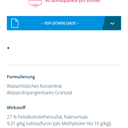
40 Bonuspunkte pro Einheit
– PDF-DOWNLOADS –
Formulierung
Wasserlösliches Konzentrat
Wasserdispergierbares Granulat
Wirkstoff
27 % Fettalkoholethersulfat, Natriumsalz
9,31 g/kg Iodosulfuron ((als Methylester-Na 10 g/kg))