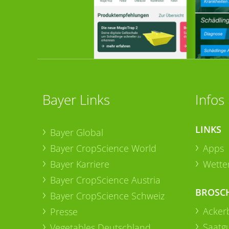
Bayer Links
Infos
LINKS
Bayer Global
Bayer CropScience World
Apps
Bayer Karriere
Wetter
Bayer CropScience Austria
BROSC
Bayer CropScience Schweiz
Acker
Presse
Saatg
Vegetables Deutschland