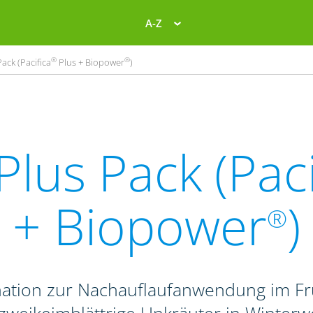
A-Z
®
®
ack (Pacifica
Plus + Biopower
)
Plus Pack (Paci
+ Biopower
)
®
nation zur Nachauflaufanwendung im F