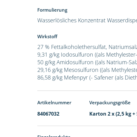
Formulierung
Wasserlösliches Konzentrat
Wasserdispe
Wirkstoff
27 % Fettalkoholethersulfat, Natriumsal
9,31 g/kg Iodosulfuron ((als Methylester
50 g/kg Amidosulfuron ((als Natrium-Salz
29,16 g/kg Mesosulfuron ((als Methylest
86,58 g/kg Mefenpyr (- Safener (als Dieth
Artikelnummer
Verpackungsgröße
84067032
Karton 2 x (2,5 kg + 
Einzelprodukte