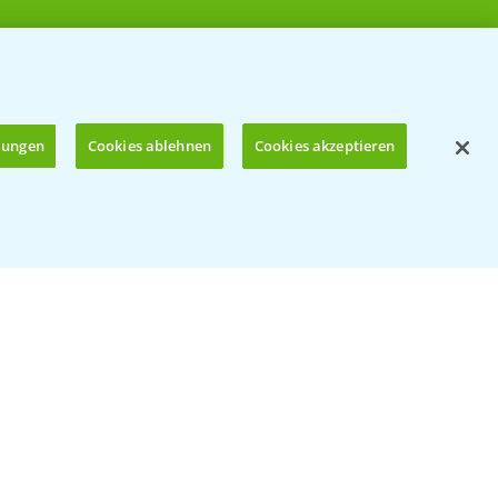
llungen
Cookies ablehnen
Cookies akzeptieren
Öffnen
© Bayer CropScience Deutschland GmbH