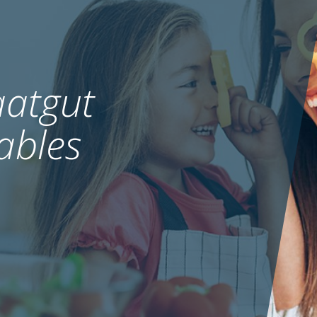
atgut
ables