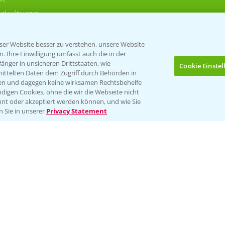
rkulturen
er Website besser zu verstehen, unsere Website
 Ihre Einwilligung umfasst auch die in der
nger in unsicheren Drittstaaten, wie
Cookie Einste
mittelten Daten dem Zugriff durch Behörden in
gen und dagegen keine wirksamen Rechtsbehelfe
digen Cookies, ohne die wir die Webseite nicht
Folgen Sie uns
nt oder akzeptiert werden können, und wie Sie
Bis zu 4 Produkte vergleichen:
(noch 4)
n Sie in unserer
Privacy Statement
Impressum
Gebrauchshinweise