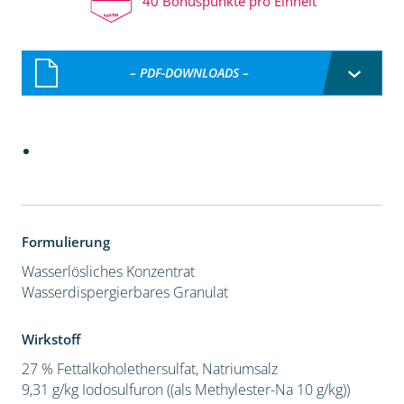
40 Bonuspunkte pro Einheit
– PDF-DOWNLOADS –
Formulierung
Wasserlösliches Konzentrat
Wasserdispergierbares Granulat
Wirkstoff
27 % Fettalkoholethersulfat, Natriumsalz
9,31 g/kg Iodosulfuron ((als Methylester-Na 10 g/kg))