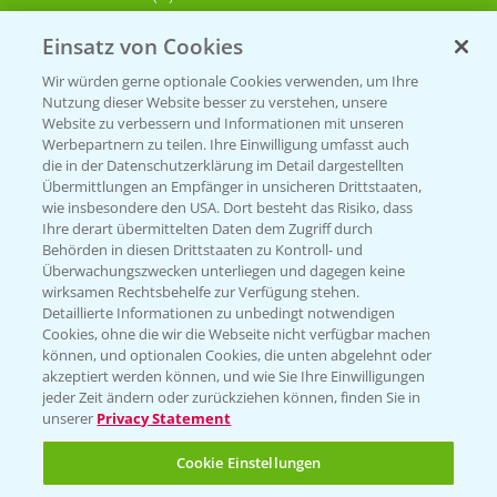
Einsatz von Cookies
KONTAKT
Wir würden gerne optionale Cookies verwenden, um Ihre
Nutzung dieser Website besser zu verstehen, unsere
Hilfe in Notfällen
Website zu verbessern und Informationen mit unseren
Werbepartnern zu teilen. Ihre Einwilligung umfasst auch
T.
+49 (0)214/30-20220
die in der Datenschutzerklärung im Detail dargestellten
Übermittlungen an Empfänger in unsicheren Drittstaaten,
wie insbesondere den USA. Dort besteht das Risiko, dass
Ihre derart übermittelten Daten dem Zugriff durch
Behörden in diesen Drittstaaten zu Kontroll- und
Überwachungszwecken unterliegen und dagegen keine
wirksamen Rechtsbehelfe zur Verfügung stehen.
Detaillierte Informationen zu unbedingt notwendigen
Folgen Sie uns
Cookies, ohne die wir die Webseite nicht verfügbar machen
können, und optionalen Cookies, die unten abgelehnt oder
akzeptiert werden können, und wie Sie Ihre Einwilligungen
jeder Zeit ändern oder zurückziehen können, finden Sie in
unserer
Privacy Statement
Cookie Einstellungen