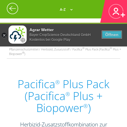
A-Z
Agrar Wetter
Öffnen
Bayer CropScience Deutschland GmbH
Kostenlos bei Google Play
®
®
Pflanzenschutzmittel / Herbizid, Zusatzstoff / Pacifica
Plus Pack (Pacifica
Plus +
®
Biopower
)
Pacifica
Plus Pack
®
(Pacifica
Plus +
®
Biopower
)
®
Herbizid-Zusatzstoffkombination zur