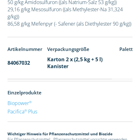
50 g/kg Amidosulfuron ((als Natrium-Salz 53 g/kg))
29,16 g/kg Mesosulfuron ((als Methylester-Na 31,324
g/kg))
86,58 g/kg Mefenpyr (- Safener (als Diethylester 90 g/kg))
Artikelnummer
Verpackungsgröße
Paletten
Karton 2 x (2,5 kg + 5 l)
84067032
32
Kanister
Einzelprodukte
®
Biopower
®
Pacifica
Plus
Wichtiger Hinweis für Pflanzenschutzmittel und Biozide
Für Pflanzenschutzmittel: „Pflanzenschutzmittel vorsichtig verwenden.