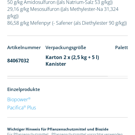
50 g/kg Amidosulfuron ((als Natrium-Salz 53 g/kg))
29,16 g/kg Mesosulfuron ((als Methylester-Na 31,324
g/kg))
86,58 g/kg Mefenpyr (- Safener (als Diethylester 90 g/kg))
Artikelnummer
Verpackungsgröße
Paletten
Karton 2 x (2,5 kg + 5 l)
84067032
32
Kanister
Einzelprodukte
®
Biopower
®
Pacifica
Plus
Wichtiger Hinweis für Pflanzenschutzmittel und Biozide
Für Pflanzenschutzmittel: „Pflanzenschutzmittel vorsichtig verwenden.