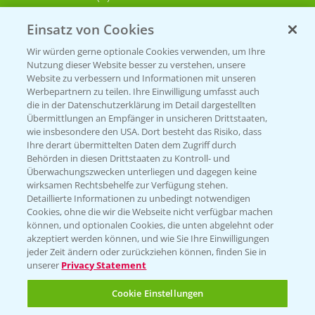
Einsatz von Cookies
KONTAKT
Wir würden gerne optionale Cookies verwenden, um Ihre
Nutzung dieser Website besser zu verstehen, unsere
Hilfe in Notfällen
Website zu verbessern und Informationen mit unseren
Werbepartnern zu teilen. Ihre Einwilligung umfasst auch
T.
+49 (0)214/30-20220
die in der Datenschutzerklärung im Detail dargestellten
Übermittlungen an Empfänger in unsicheren Drittstaaten,
wie insbesondere den USA. Dort besteht das Risiko, dass
Ihre derart übermittelten Daten dem Zugriff durch
Behörden in diesen Drittstaaten zu Kontroll- und
Überwachungszwecken unterliegen und dagegen keine
wirksamen Rechtsbehelfe zur Verfügung stehen.
Detaillierte Informationen zu unbedingt notwendigen
Folgen Sie uns
Cookies, ohne die wir die Webseite nicht verfügbar machen
können, und optionalen Cookies, die unten abgelehnt oder
akzeptiert werden können, und wie Sie Ihre Einwilligungen
jeder Zeit ändern oder zurückziehen können, finden Sie in
unserer
Privacy Statement
Cookie Einstellungen