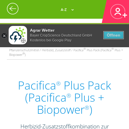
A-Z
Agrar Wetter
Öffnen
Bayer CropScience Deutschland GmbH
Kostenlos bei Google Play
®
®
Pflanzenschutzmittel / Herbizid, Zusatzstoff / Pacifica
Plus Pack (Pacifica
Plus +
®
Biopower
)
Pacifica
Plus Pack
®
(Pacifica
Plus +
®
Biopower
)
®
Herbizid-Zusatzstoffkombination zur