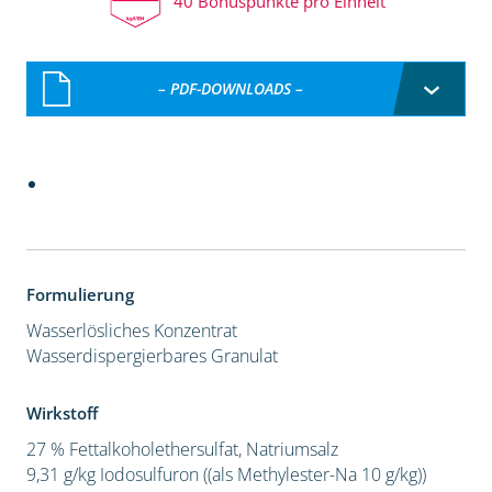
40 Bonuspunkte pro Einheit
– PDF-DOWNLOADS –
Formulierung
Wasserlösliches Konzentrat
Wasserdispergierbares Granulat
Wirkstoff
27 % Fettalkoholethersulfat, Natriumsalz
9,31 g/kg Iodosulfuron ((als Methylester-Na 10 g/kg))