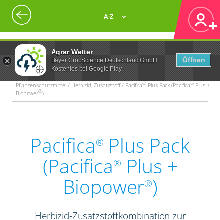
A-Z
Agrar Wetter
Öffnen
Bayer CropScience Deutschland GmbH
Kostenlos bei Google Play
®
®
Pflanzenschutzmittel / Herbizid, Zusatzstoff / Pacifica
Plus Pack (Pacifica
Plus +
®
Biopower
)
Pacifica
Plus Pack
®
(Pacifica
Plus +
®
Biopower
)
®
Herbizid-Zusatzstoffkombination zur