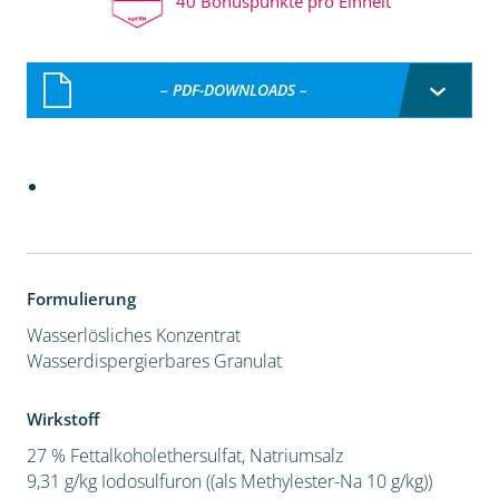
40 Bonuspunkte pro Einheit
– PDF-DOWNLOADS –
Formulierung
Wasserlösliches Konzentrat
Wasserdispergierbares Granulat
Wirkstoff
27 % Fettalkoholethersulfat, Natriumsalz
9,31 g/kg Iodosulfuron ((als Methylester-Na 10 g/kg))