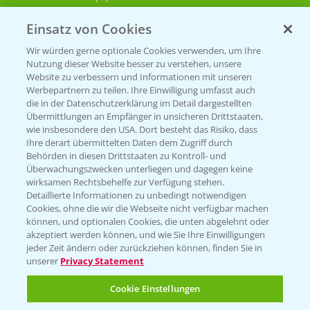
Einsatz von Cookies
KONTAKT
Wir würden gerne optionale Cookies verwenden, um Ihre
Nutzung dieser Website besser zu verstehen, unsere
Hilfe in Notfällen
Website zu verbessern und Informationen mit unseren
Werbepartnern zu teilen. Ihre Einwilligung umfasst auch
T.
+49 (0)214/30-20220
die in der Datenschutzerklärung im Detail dargestellten
Übermittlungen an Empfänger in unsicheren Drittstaaten,
wie insbesondere den USA. Dort besteht das Risiko, dass
Ihre derart übermittelten Daten dem Zugriff durch
Behörden in diesen Drittstaaten zu Kontroll- und
Überwachungszwecken unterliegen und dagegen keine
wirksamen Rechtsbehelfe zur Verfügung stehen.
Detaillierte Informationen zu unbedingt notwendigen
Folgen Sie uns
Cookies, ohne die wir die Webseite nicht verfügbar machen
können, und optionalen Cookies, die unten abgelehnt oder
akzeptiert werden können, und wie Sie Ihre Einwilligungen
jeder Zeit ändern oder zurückziehen können, finden Sie in
unserer
Privacy Statement
Cookie Einstellungen