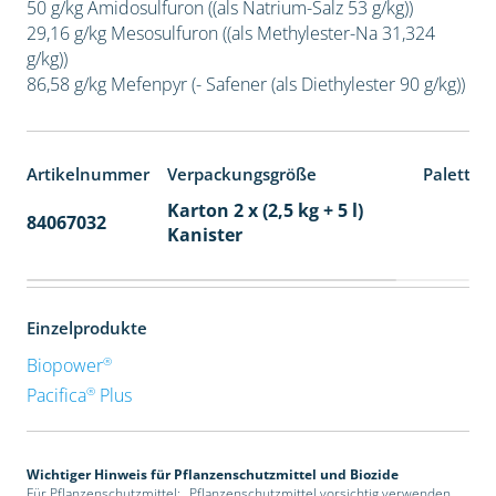
50 g/kg Amidosulfuron ((als Natrium-Salz 53 g/kg))
29,16 g/kg Mesosulfuron ((als Methylester-Na 31,324
g/kg))
86,58 g/kg Mefenpyr (- Safener (als Diethylester 90 g/kg))
Artikelnummer
Verpackungsgröße
Paletten
Karton 2 x (2,5 kg + 5 l)
84067032
32
Kanister
Einzelprodukte
®
Biopower
®
Pacifica
Plus
Wichtiger Hinweis für Pflanzenschutzmittel und Biozide
Für Pflanzenschutzmittel: „Pflanzenschutzmittel vorsichtig verwenden.