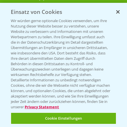
Einsatz von Cookies
KONTAKT
Wir würden gerne optionale Cookies verwenden, um Ihre
Nutzung dieser Website besser zu verstehen, unsere
Hilfe in Notfällen
Website zu verbessern und Informationen mit unseren
Werbepartnern zu teilen. Ihre Einwilligung umfasst auch
T.
+49 (0)214/30-20220
die in der Datenschutzerklärung im Detail dargestellten
Übermittlungen an Empfänger in unsicheren Drittstaaten,
wie insbesondere den USA. Dort besteht das Risiko, dass
Ihre derart übermittelten Daten dem Zugriff durch
Behörden in diesen Drittstaaten zu Kontroll- und
Überwachungszwecken unterliegen und dagegen keine
wirksamen Rechtsbehelfe zur Verfügung stehen.
Detaillierte Informationen zu unbedingt notwendigen
Folgen Sie uns
Cookies, ohne die wir die Webseite nicht verfügbar machen
können, und optionalen Cookies, die unten abgelehnt oder
akzeptiert werden können, und wie Sie Ihre Einwilligungen
jeder Zeit ändern oder zurückziehen können, finden Sie in
unserer
Privacy Statement
Cookie Einstellungen