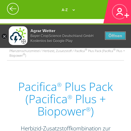
A-Z
Agrar Wetter
Öffnen
Bayer CropScience Deutschland GmbH
Kostenlos bei Google Play
®
®
Pflanzenschutzmittel / Herbizid, Zusatzstoff / Pacifica
Plus Pack (Pacifica
Plus +
®
Biopower
)
Pacifica
Plus Pack
®
(Pacifica
Plus +
®
Biopower
)
®
Herbizid-Zusatzstoffkombination zur