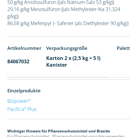
50 g/kg Amidosulfuron ((als Natrium-Salz 53 g/kg))
29,16 g/kg Mesosulfuron ((als Methylester-Na 31,324
g/kg))
86,58 g/kg Mefenpyr (- Safener (als Diethylester 90 g/kg))
Artikelnummer
Verpackungsgröße
Paletten
Karton 2 x (2,5 kg + 5 l)
84067032
32
Kanister
Einzelprodukte
®
Biopower
®
Pacifica
Plus
Wichtiger Hinweis für Pflanzenschutzmittel und Biozide
Für Pflanzenschutzmittel: „Pflanzenschutzmittel vorsichtig verwenden.