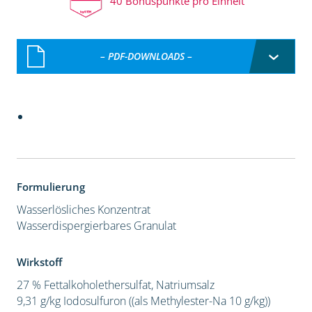
40 Bonuspunkte pro Einheit
– PDF-DOWNLOADS –
Formulierung
Wasserlösliches Konzentrat
Wasserdispergierbares Granulat
Wirkstoff
27 % Fettalkoholethersulfat, Natriumsalz
9,31 g/kg Iodosulfuron ((als Methylester-Na 10 g/kg))