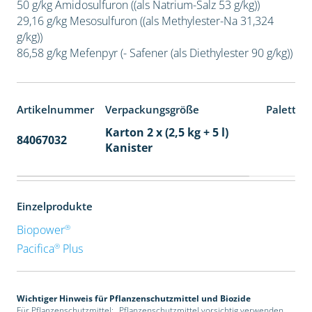
50 g/kg Amidosulfuron ((als Natrium-Salz 53 g/kg))
29,16 g/kg Mesosulfuron ((als Methylester-Na 31,324
g/kg))
86,58 g/kg Mefenpyr (- Safener (als Diethylester 90 g/kg))
Artikelnummer
Verpackungsgröße
Paletten
Karton 2 x (2,5 kg + 5 l)
84067032
32
Kanister
Einzelprodukte
®
Biopower
®
Pacifica
Plus
Wichtiger Hinweis für Pflanzenschutzmittel und Biozide
Für Pflanzenschutzmittel: „Pflanzenschutzmittel vorsichtig verwenden.