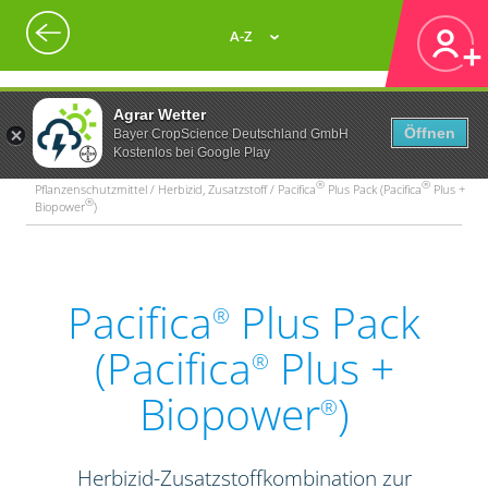
A-Z
Agrar Wetter
Öffnen
Bayer CropScience Deutschland GmbH
Kostenlos bei Google Play
®
®
Pflanzenschutzmittel / Herbizid, Zusatzstoff / Pacifica
Plus Pack (Pacifica
Plus +
®
Biopower
)
Pacifica
Plus Pack
®
(Pacifica
Plus +
®
Biopower
)
®
Herbizid-Zusatzstoffkombination zur