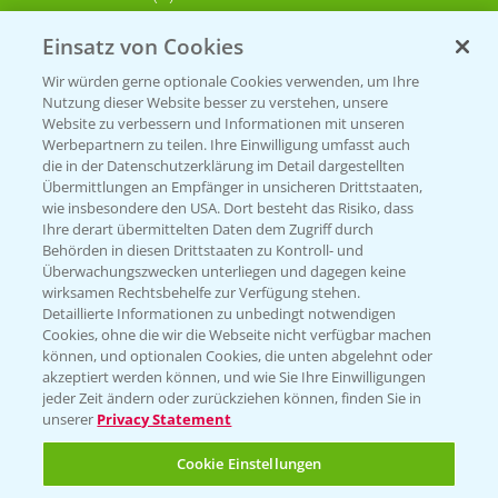
Einsatz von Cookies
KONTAKT
Wir würden gerne optionale Cookies verwenden, um Ihre
Nutzung dieser Website besser zu verstehen, unsere
Hilfe in Notfällen
Website zu verbessern und Informationen mit unseren
Werbepartnern zu teilen. Ihre Einwilligung umfasst auch
T.
+49 (0)214/30-20220
die in der Datenschutzerklärung im Detail dargestellten
Übermittlungen an Empfänger in unsicheren Drittstaaten,
wie insbesondere den USA. Dort besteht das Risiko, dass
Ihre derart übermittelten Daten dem Zugriff durch
Behörden in diesen Drittstaaten zu Kontroll- und
Überwachungszwecken unterliegen und dagegen keine
wirksamen Rechtsbehelfe zur Verfügung stehen.
Detaillierte Informationen zu unbedingt notwendigen
Folgen Sie uns
Cookies, ohne die wir die Webseite nicht verfügbar machen
können, und optionalen Cookies, die unten abgelehnt oder
akzeptiert werden können, und wie Sie Ihre Einwilligungen
jeder Zeit ändern oder zurückziehen können, finden Sie in
unserer
Privacy Statement
Cookie Einstellungen