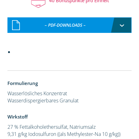
40 Bonuspunkte pro Einheit
– PDF-DOWNLOADS –
Formulierung
Wasserlösliches Konzentrat
Wasserdispergierbares Granulat
Wirkstoff
27 % Fettalkoholethersulfat, Natriumsalz
9,31 g/kg Iodosulfuron ((als Methylester-Na 10 g/kg))