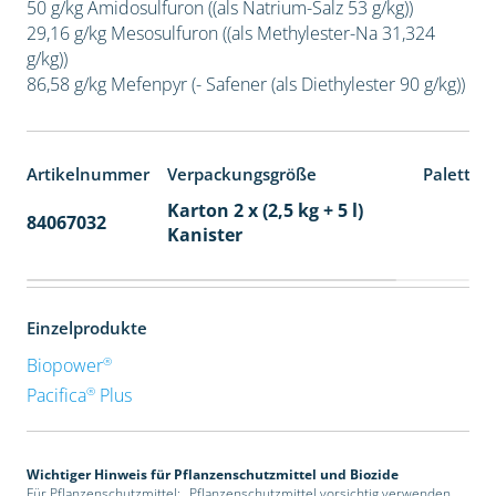
50 g/kg Amidosulfuron ((als Natrium-Salz 53 g/kg))
29,16 g/kg Mesosulfuron ((als Methylester-Na 31,324
g/kg))
86,58 g/kg Mefenpyr (- Safener (als Diethylester 90 g/kg))
Artikelnummer
Verpackungsgröße
Paletten
Karton 2 x (2,5 kg + 5 l)
84067032
32
Kanister
Einzelprodukte
®
Biopower
®
Pacifica
Plus
Wichtiger Hinweis für Pflanzenschutzmittel und Biozide
Für Pflanzenschutzmittel: „Pflanzenschutzmittel vorsichtig verwenden.