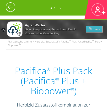
A-Z
Agrar Wetter
Öffnen
Bayer CropScience Deutschland GmbH
Kostenlos bei Google Play
®
®
Pflanzenschutzmittel / Herbizid, Zusatzstoff / Pacifica
Plus Pack (Pacifica
Plus +
®
Biopower
)
Pacifica
Plus Pack
®
(Pacifica
Plus +
®
Biopower
)
®
Herbizid-Zusatzstoffkombination zur