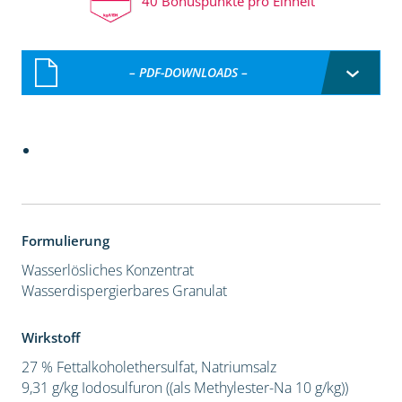
40 Bonuspunkte pro Einheit
– PDF-DOWNLOADS –
Formulierung
Wasserlösliches Konzentrat
Wasserdispergierbares Granulat
Wirkstoff
27 % Fettalkoholethersulfat, Natriumsalz
9,31 g/kg Iodosulfuron ((als Methylester-Na 10 g/kg))