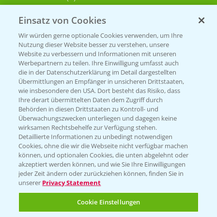
Einsatz von Cookies
KONTAKT
Wir würden gerne optionale Cookies verwenden, um Ihre
Nutzung dieser Website besser zu verstehen, unsere
Hilfe in Notfällen
Website zu verbessern und Informationen mit unseren
Werbepartnern zu teilen. Ihre Einwilligung umfasst auch
T.
+49 (0)214/30-20220
die in der Datenschutzerklärung im Detail dargestellten
Übermittlungen an Empfänger in unsicheren Drittstaaten,
wie insbesondere den USA. Dort besteht das Risiko, dass
Ihre derart übermittelten Daten dem Zugriff durch
Behörden in diesen Drittstaaten zu Kontroll- und
Überwachungszwecken unterliegen und dagegen keine
wirksamen Rechtsbehelfe zur Verfügung stehen.
Detaillierte Informationen zu unbedingt notwendigen
Folgen Sie uns
Cookies, ohne die wir die Webseite nicht verfügbar machen
können, und optionalen Cookies, die unten abgelehnt oder
akzeptiert werden können, und wie Sie Ihre Einwilligungen
jeder Zeit ändern oder zurückziehen können, finden Sie in
unserer
Privacy Statement
Cookie Einstellungen