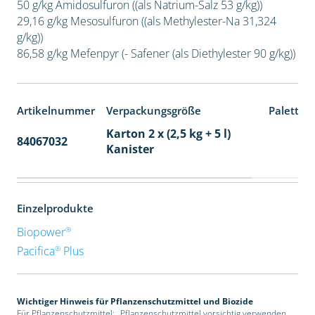
50 g/kg Amidosulfuron ((als Natrium-Salz 53 g/kg))
29,16 g/kg Mesosulfuron ((als Methylester-Na 31,324
g/kg))
86,58 g/kg Mefenpyr (- Safener (als Diethylester 90 g/kg))
Artikelnummer
Verpackungsgröße
Paletten
Karton 2 x (2,5 kg + 5 l)
84067032
32
Kanister
Einzelprodukte
®
Biopower
®
Pacifica
Plus
Wichtiger Hinweis für Pflanzenschutzmittel und Biozide
Für Pflanzenschutzmittel: „Pflanzenschutzmittel vorsichtig verwenden.