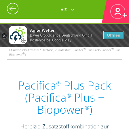
A-Z
Agrar Wetter
Öffnen
Bayer CropScience Deutschland GmbH
Kostenlos bei Google Play
®
®
Pflanzenschutzmittel / Herbizid, Zusatzstoff / Pacifica
Plus Pack (Pacifica
Plus +
®
Biopower
)
Pacifica
Plus Pack
®
(Pacifica
Plus +
®
Biopower
)
®
Herbizid-Zusatzstoffkombination zur