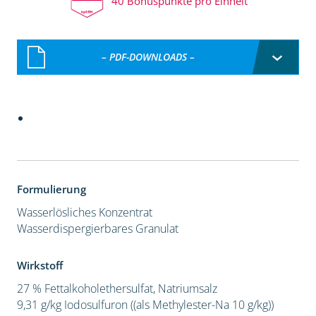
40 Bonuspunkte pro Einheit
– PDF-DOWNLOADS –
Formulierung
Wasserlösliches Konzentrat
Wasserdispergierbares Granulat
Wirkstoff
27 % Fettalkoholethersulfat, Natriumsalz
9,31 g/kg Iodosulfuron ((als Methylester-Na 10 g/kg))