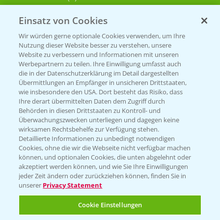
Einsatz von Cookies
KONTAKT
Wir würden gerne optionale Cookies verwenden, um Ihre
Nutzung dieser Website besser zu verstehen, unsere
Hilfe in Notfällen
Website zu verbessern und Informationen mit unseren
Werbepartnern zu teilen. Ihre Einwilligung umfasst auch
T.
+49 (0)214/30-20220
die in der Datenschutzerklärung im Detail dargestellten
Übermittlungen an Empfänger in unsicheren Drittstaaten,
wie insbesondere den USA. Dort besteht das Risiko, dass
Ihre derart übermittelten Daten dem Zugriff durch
Behörden in diesen Drittstaaten zu Kontroll- und
Überwachungszwecken unterliegen und dagegen keine
wirksamen Rechtsbehelfe zur Verfügung stehen.
Detaillierte Informationen zu unbedingt notwendigen
Folgen Sie uns
Cookies, ohne die wir die Webseite nicht verfügbar machen
können, und optionalen Cookies, die unten abgelehnt oder
akzeptiert werden können, und wie Sie Ihre Einwilligungen
jeder Zeit ändern oder zurückziehen können, finden Sie in
unserer
Privacy Statement
Cookie Einstellungen