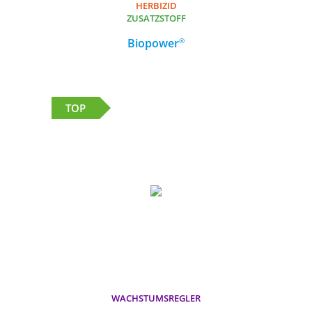
HERBIZID
HERBIZID
ZUSATZSTOFF
ZUSATZSTOFF
®
®
Biopower
Biopower
Zusatzstoff auf Fettalkoholethersulfat,
Natriumsalz-Basis
TOP
MEHR
WACHSTUMSREGLER
WACHSTUMSREGLER