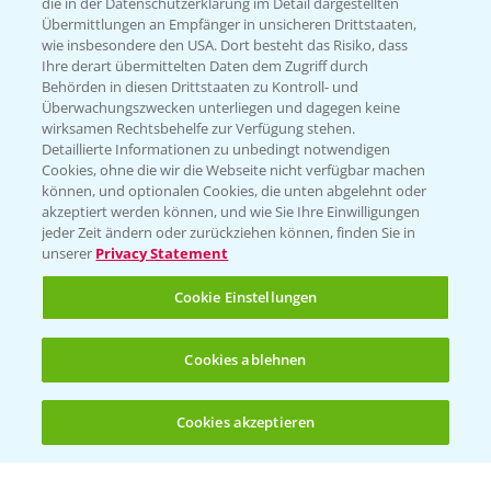
die in der Datenschutzerklärung im Detail dargestellten
Übermittlungen an Empfänger in unsicheren Drittstaaten,
Hilfe in Notfällen
wie insbesondere den USA. Dort besteht das Risiko, dass
Ihre derart übermittelten Daten dem Zugriff durch
T.
+49 (0)214/30-20220
Behörden in diesen Drittstaaten zu Kontroll- und
Überwachungszwecken unterliegen und dagegen keine
wirksamen Rechtsbehelfe zur Verfügung stehen.
Detaillierte Informationen zu unbedingt notwendigen
Cookies, ohne die wir die Webseite nicht verfügbar machen
können, und optionalen Cookies, die unten abgelehnt oder
akzeptiert werden können, und wie Sie Ihre Einwilligungen
jeder Zeit ändern oder zurückziehen können, finden Sie in
Folgen Sie uns
unserer
Privacy Statement
Cookie Einstellungen
Cookies ablehnen
Cookies akzeptieren
Öffnen
Bis zu 4 Produkte vergleichen:
(noch 4)
Allgemeine Nutzungsbedingungen
Datenschutzerklärung
Impressum
Gebrauchshinweise