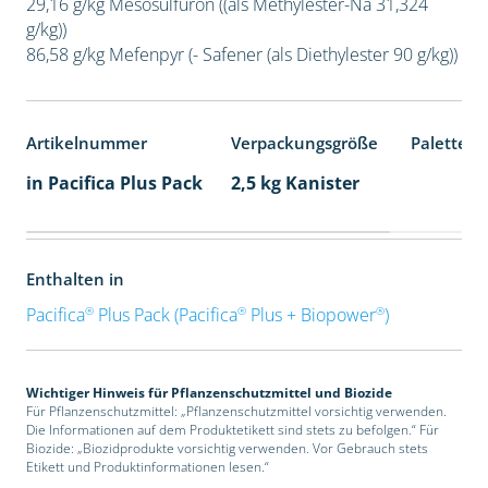
29,16 g/kg Mesosulfuron ((als Methylester-Na 31,324
g/kg))
86,58 g/kg Mefenpyr (- Safener (als Diethylester 90 g/kg))
Artikelnummer
Verpackungsgröße
Palettene
in Pacifica Plus Pack
2,5 kg Kanister
Enthalten in
®
®
®
Pacifica
Plus Pack (Pacifica
Plus + Biopower
)
Wichtiger Hinweis für Pflanzenschutzmittel und Biozide
Für Pflanzenschutzmittel: „Pflanzenschutzmittel vorsichtig verwenden.
Die Informationen auf dem Produktetikett sind stets zu befolgen.“ Für
Biozide: „Biozidprodukte vorsichtig verwenden. Vor Gebrauch stets
Etikett und Produktinformationen lesen.“