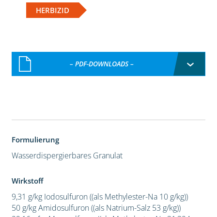
HERBIZID
– PDF-DOWNLOADS –
Formulierung
Wasserdispergierbares Granulat
Wirkstoff
9,31 g/kg Iodosulfuron ((als Methylester-Na 10 g/kg))
50 g/kg Amidosulfuron ((als Natrium-Salz 53 g/kg))