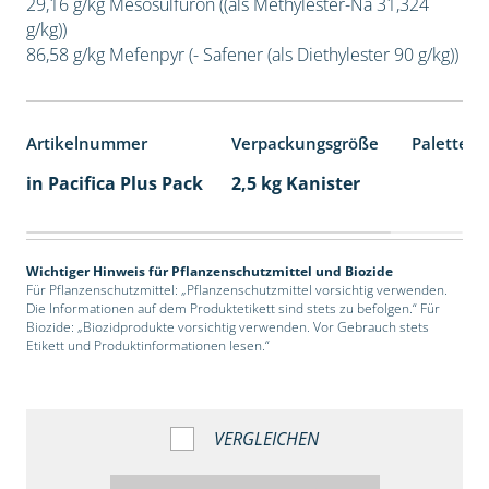
29,16 g/kg Mesosulfuron ((als Methylester-Na 31,324
g/kg))
86,58 g/kg Mefenpyr (- Safener (als Diethylester 90 g/kg))
Artikelnummer
Verpackungsgröße
Palettene
in Pacifica Plus Pack
2,5 kg Kanister
Wichtiger Hinweis für Pflanzenschutzmittel und Biozide
Für Pflanzenschutzmittel: „Pflanzenschutzmittel vorsichtig verwenden.
Die Informationen auf dem Produktetikett sind stets zu befolgen.“ Für
Biozide: „Biozidprodukte vorsichtig verwenden. Vor Gebrauch stets
Etikett und Produktinformationen lesen.“
VERGLEICHEN