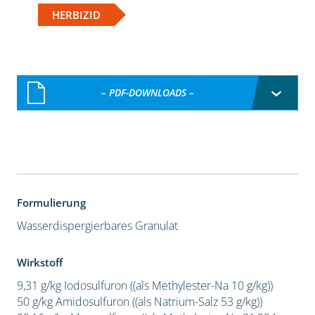
HERBIZID
– PDF-DOWNLOADS –
Formulierung
Wasserdispergierbares Granulat
Wirkstoff
9,31 g/kg Iodosulfuron ((als Methylester-Na 10 g/kg))
50 g/kg Amidosulfuron ((als Natrium-Salz 53 g/kg))