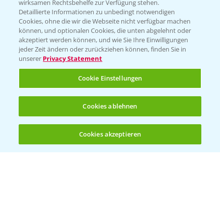
wirksamen Rechtsbehelfe zur Verfügung stehen.
Detaillierte Informationen zu unbedingt notwendigen
Cookies, ohne die wir die Webseite nicht verfügbar machen
können, und optionalen Cookies, die unten abgelehnt oder
akzeptiert werden können, und wie Sie Ihre Einwilligungen
jeder Zeit ändern oder zurückziehen können, finden Sie in
Folgen Sie uns
unserer
Privacy Statement
Cookie Einstellungen
Cookies ablehnen
Cookies akzeptieren
Öffnen
Bis zu 4 Produkte vergleichen:
(noch 4)
Allgemeine Nutzungsbedingungen
Datenschutzerklärung
Impressum
Gebrauchshinweise
© Bayer CropScience Deutschland GmbH