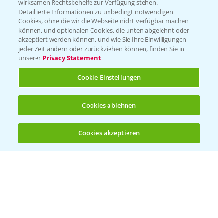
wirksamen Rechtsbehelfe zur Verfügung stehen.
Detaillierte Informationen zu unbedingt notwendigen
Cookies, ohne die wir die Webseite nicht verfügbar machen
können, und optionalen Cookies, die unten abgelehnt oder
akzeptiert werden können, und wie Sie Ihre Einwilligungen
jeder Zeit ändern oder zurückziehen können, finden Sie in
Folgen Sie uns
unserer
Privacy Statement
Cookie Einstellungen
Cookies ablehnen
Cookies akzeptieren
Öffnen
Bis zu 4 Produkte vergleichen:
(noch 4)
Allgemeine Nutzungsbedingungen
Datenschutzerklärung
Impressum
Gebrauchshinweise
© Bayer CropScience Deutschland GmbH