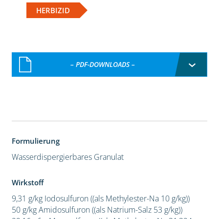
HERBIZID
– PDF-DOWNLOADS –
Formulierung
Wasserdispergierbares Granulat
Wirkstoff
9,31 g/kg Iodosulfuron ((als Methylester-Na 10 g/kg))
50 g/kg Amidosulfuron ((als Natrium-Salz 53 g/kg))