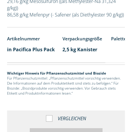
29,16 g/kg Mesosulfuron ((als Methylester-Na 31,324
g/kg))
86,58 g/kg Mefenpyr (- Safener (als Diethylester 90 g/kg))
Artikelnummer
Verpackungsgröße
Palettene
in Pacifica Plus Pack
2,5 kg Kanister
Wichtiger Hinweis für Pflanzenschutzmittel und Biozide
Für Pflanzenschutzmittel: „Pflanzenschutzmittel vorsichtig verwenden.
Die Informationen auf dem Produktetikett sind stets zu befolgen.“ Für
Biozide: „Biozidprodukte vorsichtig verwenden. Vor Gebrauch stets
Etikett und Produktinformationen lesen.“
VERGLEICHEN