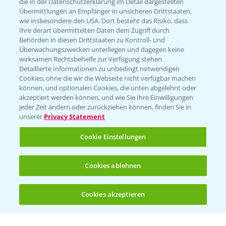
die in der Datenschutzerklärung im Detail dargestellten
Übermittlungen an Empfänger in unsicheren Drittstaaten,
Hilfe in Notfällen
wie insbesondere den USA. Dort besteht das Risiko, dass
Ihre derart übermittelten Daten dem Zugriff durch
T.
+49 (0)214/30-20220
Behörden in diesen Drittstaaten zu Kontroll- und
Überwachungszwecken unterliegen und dagegen keine
wirksamen Rechtsbehelfe zur Verfügung stehen.
Detaillierte Informationen zu unbedingt notwendigen
Cookies, ohne die wir die Webseite nicht verfügbar machen
können, und optionalen Cookies, die unten abgelehnt oder
akzeptiert werden können, und wie Sie Ihre Einwilligungen
jeder Zeit ändern oder zurückziehen können, finden Sie in
Folgen Sie uns
unserer
Privacy Statement
Cookie Einstellungen
Cookies ablehnen
Cookies akzeptieren
Öffnen
Bis zu 4 Produkte vergleichen:
(noch 4)
Allgemeine Nutzungsbedingungen
Datenschutzerklärung
Impressum
Gebrauchshinweise