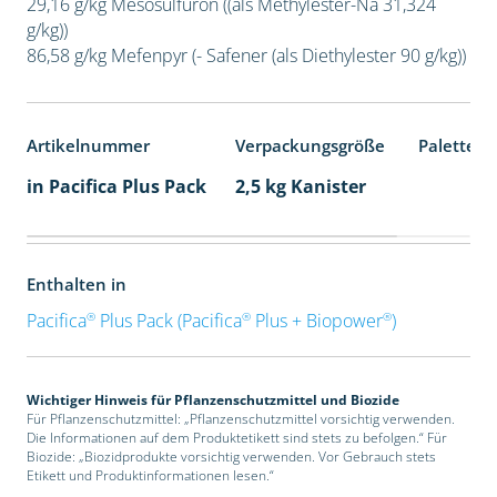
29,16 g/kg Mesosulfuron ((als Methylester-Na 31,324
g/kg))
86,58 g/kg Mefenpyr (- Safener (als Diethylester 90 g/kg))
Artikelnummer
Verpackungsgröße
Palettene
in Pacifica Plus Pack
2,5 kg Kanister
Enthalten in
®
®
®
Pacifica
Plus Pack (Pacifica
Plus + Biopower
)
Wichtiger Hinweis für Pflanzenschutzmittel und Biozide
Für Pflanzenschutzmittel: „Pflanzenschutzmittel vorsichtig verwenden.
Die Informationen auf dem Produktetikett sind stets zu befolgen.“ Für
Biozide: „Biozidprodukte vorsichtig verwenden. Vor Gebrauch stets
Etikett und Produktinformationen lesen.“