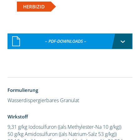
HERBIZID
– PDF-DOWNLOADS –
Formulierung
Wasserdispergierbares Granulat
Wirkstoff
9,31 g/kg Iodosulfuron ((als Methylester-Na 10 g/kg))
50 g/kg Amidosulfuron ((als Natrium-Salz 53 g/kg))