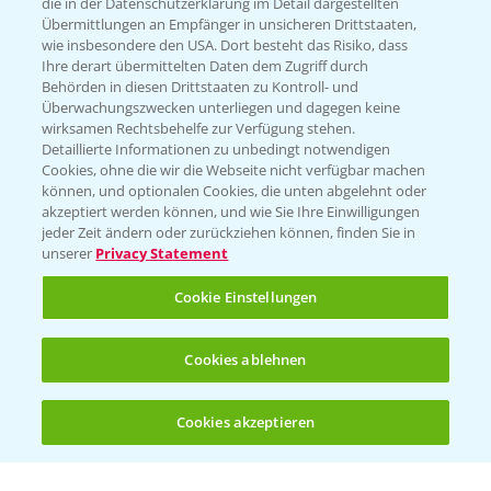
die in der Datenschutzerklärung im Detail dargestellten
Übermittlungen an Empfänger in unsicheren Drittstaaten,
Hilfe in Notfällen
wie insbesondere den USA. Dort besteht das Risiko, dass
Ihre derart übermittelten Daten dem Zugriff durch
T.
+49 (0)214/30-20220
Behörden in diesen Drittstaaten zu Kontroll- und
Überwachungszwecken unterliegen und dagegen keine
wirksamen Rechtsbehelfe zur Verfügung stehen.
Detaillierte Informationen zu unbedingt notwendigen
Cookies, ohne die wir die Webseite nicht verfügbar machen
können, und optionalen Cookies, die unten abgelehnt oder
akzeptiert werden können, und wie Sie Ihre Einwilligungen
jeder Zeit ändern oder zurückziehen können, finden Sie in
Folgen Sie uns
unserer
Privacy Statement
Cookie Einstellungen
Cookies ablehnen
Cookies akzeptieren
Öffnen
Bis zu 4 Produkte vergleichen:
(noch 4)
Allgemeine Nutzungsbedingungen
Datenschutzerklärung
Impressum
Gebrauchshinweise