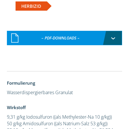
HERBIZID
– PDF-DOWNLOADS –
Formulierung
Wasserdispergierbares Granulat
Wirkstoff
9,31 g/kg Iodosulfuron ((als Methylester-Na 10 g/kg))
50 g/kg Amidosulfuron ((als Natrium-Salz 53 g/kg))