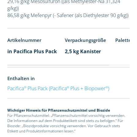
29,16 g/kg Mesosulfuron ((als Methylester-Na 31,324
g/kg))
86,58 g/kg Mefenpyr (- Safener (als Diethylester 90 g/kg))
Artikelnummer
Verpackungsgröße
Palettene
in Pacifica Plus Pack
2,5 kg Kanister
Enthalten in
®
®
®
Pacifica
Plus Pack (Pacifica
Plus + Biopower
)
Wichtiger Hinweis für Pflanzenschutzmittel und Biozide
Für Pflanzenschutzmittel: „Pflanzenschutzmittel vorsichtig verwenden.
Die Informationen auf dem Produktetikett sind stets zu befolgen.“ Für
Biozide: „Biozidprodukte vorsichtig verwenden. Vor Gebrauch stets
Etikett und Produktinformationen lesen.“