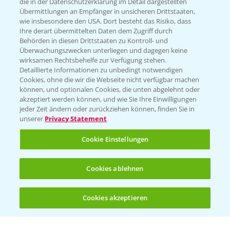
die in der Datenschutzerklärung im Detail dargestellten
Übermittlungen an Empfänger in unsicheren Drittstaaten,
Hilfe in Notfällen
wie insbesondere den USA. Dort besteht das Risiko, dass
Ihre derart übermittelten Daten dem Zugriff durch
T.
+49 (0)214/30-20220
Behörden in diesen Drittstaaten zu Kontroll- und
Überwachungszwecken unterliegen und dagegen keine
wirksamen Rechtsbehelfe zur Verfügung stehen.
Detaillierte Informationen zu unbedingt notwendigen
Cookies, ohne die wir die Webseite nicht verfügbar machen
können, und optionalen Cookies, die unten abgelehnt oder
akzeptiert werden können, und wie Sie Ihre Einwilligungen
jeder Zeit ändern oder zurückziehen können, finden Sie in
Folgen Sie uns
unserer
Privacy Statement
Cookie Einstellungen
Cookies ablehnen
Cookies akzeptieren
Öffnen
Bis zu 4 Produkte vergleichen:
(noch 4)
Allgemeine Nutzungsbedingungen
Datenschutzerklärung
Impressum
Gebrauchshinweise