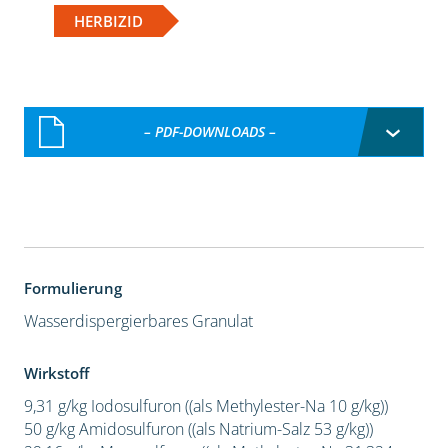
HERBIZID
– PDF-DOWNLOADS –
Formulierung
Wasserdispergierbares Granulat
Wirkstoff
9,31 g/kg Iodosulfuron ((als Methylester-Na 10 g/kg))
50 g/kg Amidosulfuron ((als Natrium-Salz 53 g/kg))