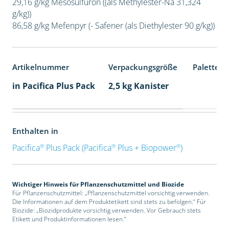
29,16 g/kg Mesosulfuron ((als Methylester-Na 31,324
g/kg))
86,58 g/kg Mefenpyr (- Safener (als Diethylester 90 g/kg))
Artikelnummer
Verpackungsgröße
Palettene
in Pacifica Plus Pack
2,5 kg Kanister
Enthalten in
®
®
®
Pacifica
Plus Pack (Pacifica
Plus + Biopower
)
Wichtiger Hinweis für Pflanzenschutzmittel und Biozide
Für Pflanzenschutzmittel: „Pflanzenschutzmittel vorsichtig verwenden.
Die Informationen auf dem Produktetikett sind stets zu befolgen.“ Für
Biozide: „Biozidprodukte vorsichtig verwenden. Vor Gebrauch stets
Etikett und Produktinformationen lesen.“