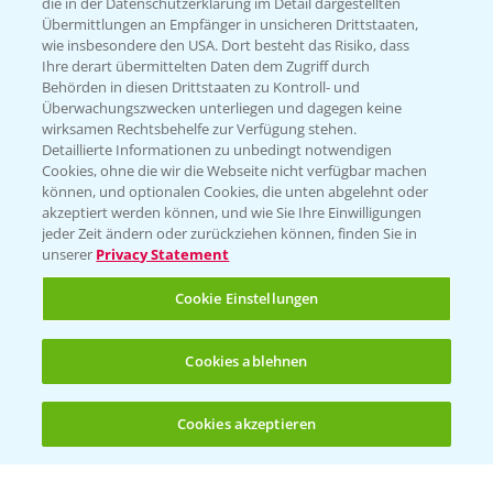
die in der Datenschutzerklärung im Detail dargestellten
Übermittlungen an Empfänger in unsicheren Drittstaaten,
Hilfe in Notfällen
wie insbesondere den USA. Dort besteht das Risiko, dass
Ihre derart übermittelten Daten dem Zugriff durch
T.
+49 (0)214/30-20220
Behörden in diesen Drittstaaten zu Kontroll- und
Überwachungszwecken unterliegen und dagegen keine
wirksamen Rechtsbehelfe zur Verfügung stehen.
Detaillierte Informationen zu unbedingt notwendigen
Cookies, ohne die wir die Webseite nicht verfügbar machen
können, und optionalen Cookies, die unten abgelehnt oder
akzeptiert werden können, und wie Sie Ihre Einwilligungen
jeder Zeit ändern oder zurückziehen können, finden Sie in
Folgen Sie uns
unserer
Privacy Statement
Cookie Einstellungen
Cookies ablehnen
Cookies akzeptieren
Öffnen
Bis zu 4 Produkte vergleichen:
(noch 4)
Allgemeine Nutzungsbedingungen
Datenschutzerklärung
Impressum
Gebrauchshinweise