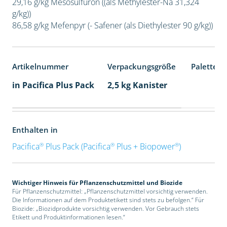
29,16 g/kg Mesosulfuron ((als Methylester-Na 31,324
g/kg))
86,58 g/kg Mefenpyr (- Safener (als Diethylester 90 g/kg))
Artikelnummer
Verpackungsgröße
Palettene
in Pacifica Plus Pack
2,5 kg Kanister
Enthalten in
®
®
®
Pacifica
Plus Pack (Pacifica
Plus + Biopower
)
Wichtiger Hinweis für Pflanzenschutzmittel und Biozide
Für Pflanzenschutzmittel: „Pflanzenschutzmittel vorsichtig verwenden.
Die Informationen auf dem Produktetikett sind stets zu befolgen.“ Für
Biozide: „Biozidprodukte vorsichtig verwenden. Vor Gebrauch stets
Etikett und Produktinformationen lesen.“