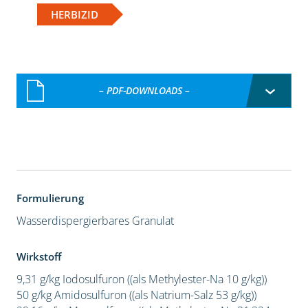
HERBIZID
– PDF-DOWNLOADS –
Formulierung
Wasserdispergierbares Granulat
Wirkstoff
9,31 g/kg Iodosulfuron ((als Methylester-Na 10 g/kg))
50 g/kg Amidosulfuron ((als Natrium-Salz 53 g/kg))