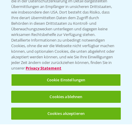
die in der Datenschutzerklärung im Detail dargestellten
Übermittlungen an Empfänger in unsicheren Drittstaaten,
Hilfe in Notfällen
wie insbesondere den USA. Dort besteht das Risiko, dass
Ihre derart übermittelten Daten dem Zugriff durch
T.
+49 (0)214/30-20220
Behörden in diesen Drittstaaten zu Kontroll- und
Überwachungszwecken unterliegen und dagegen keine
wirksamen Rechtsbehelfe zur Verfügung stehen.
Detaillierte Informationen zu unbedingt notwendigen
Cookies, ohne die wir die Webseite nicht verfügbar machen
können, und optionalen Cookies, die unten abgelehnt oder
akzeptiert werden können, und wie Sie Ihre Einwilligungen
jeder Zeit ändern oder zurückziehen können, finden Sie in
Folgen Sie uns
unserer
Privacy Statement
Cookie Einstellungen
Cookies ablehnen
Cookies akzeptieren
Öffnen
Bis zu 4 Produkte vergleichen:
(noch 4)
Allgemeine Nutzungsbedingungen
Datenschutzerklärung
Impressum
Gebrauchshinweise