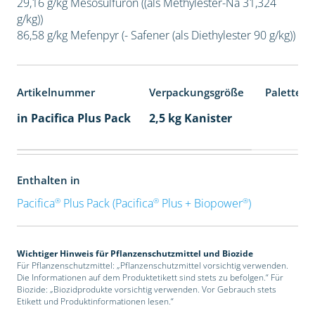
29,16 g/kg Mesosulfuron ((als Methylester-Na 31,324
g/kg))
86,58 g/kg Mefenpyr (- Safener (als Diethylester 90 g/kg))
Artikelnummer
Verpackungsgröße
Palettene
in Pacifica Plus Pack
2,5 kg Kanister
Enthalten in
®
®
®
Pacifica
Plus Pack (Pacifica
Plus + Biopower
)
Wichtiger Hinweis für Pflanzenschutzmittel und Biozide
Für Pflanzenschutzmittel: „Pflanzenschutzmittel vorsichtig verwenden.
Die Informationen auf dem Produktetikett sind stets zu befolgen.“ Für
Biozide: „Biozidprodukte vorsichtig verwenden. Vor Gebrauch stets
Etikett und Produktinformationen lesen.“