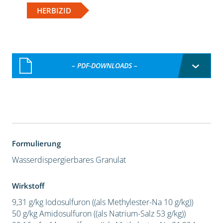
HERBIZID
– PDF-DOWNLOADS –
Formulierung
Wasserdispergierbares Granulat
Wirkstoff
9,31 g/kg Iodosulfuron ((als Methylester-Na 10 g/kg))
50 g/kg Amidosulfuron ((als Natrium-Salz 53 g/kg))