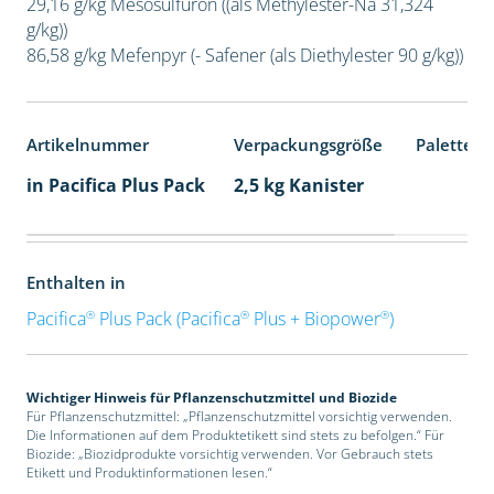
29,16 g/kg Mesosulfuron ((als Methylester-Na 31,324
g/kg))
86,58 g/kg Mefenpyr (- Safener (als Diethylester 90 g/kg))
Artikelnummer
Verpackungsgröße
Palettene
in Pacifica Plus Pack
2,5 kg Kanister
Enthalten in
®
®
®
Pacifica
Plus Pack (Pacifica
Plus + Biopower
)
Wichtiger Hinweis für Pflanzenschutzmittel und Biozide
Für Pflanzenschutzmittel: „Pflanzenschutzmittel vorsichtig verwenden.
Die Informationen auf dem Produktetikett sind stets zu befolgen.“ Für
Biozide: „Biozidprodukte vorsichtig verwenden. Vor Gebrauch stets
Etikett und Produktinformationen lesen.“