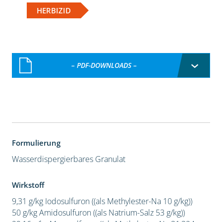
HERBIZID
– PDF-DOWNLOADS –
Formulierung
Wasserdispergierbares Granulat
Wirkstoff
9,31 g/kg Iodosulfuron ((als Methylester-Na 10 g/kg))
50 g/kg Amidosulfuron ((als Natrium-Salz 53 g/kg))