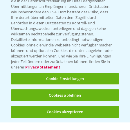
die in der Datenschutzerklärung im Detail dargestellten
Übermittlungen an Empfänger in unsicheren Drittstaaten,
Hilfe in Notfällen
wie insbesondere den USA. Dort besteht das Risiko, dass
Ihre derart übermittelten Daten dem Zugriff durch
T.
+49 (0)214/30-20220
Behörden in diesen Drittstaaten zu Kontroll- und
Überwachungszwecken unterliegen und dagegen keine
wirksamen Rechtsbehelfe zur Verfügung stehen.
Detaillierte Informationen zu unbedingt notwendigen
Cookies, ohne die wir die Webseite nicht verfügbar machen
können, und optionalen Cookies, die unten abgelehnt oder
akzeptiert werden können, und wie Sie Ihre Einwilligungen
jeder Zeit ändern oder zurückziehen können, finden Sie in
Folgen Sie uns
unserer
Privacy Statement
Cookie Einstellungen
Cookies ablehnen
Cookies akzeptieren
Öffnen
Bis zu 4 Produkte vergleichen:
(noch 4)
Allgemeine Nutzungsbedingungen
Datenschutzerklärung
Impressum
Gebrauchshinweise