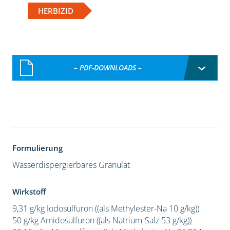
HERBIZID
– PDF-DOWNLOADS –
Formulierung
Wasserdispergierbares Granulat
Wirkstoff
9,31 g/kg Iodosulfuron ((als Methylester-Na 10 g/kg))
50 g/kg Amidosulfuron ((als Natrium-Salz 53 g/kg))