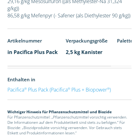
29,16 g/kg Mesosulfuron ((als Methylester-Na 31,324
g/kg))
86,58 g/kg Mefenpyr (- Safener (als Diethylester 90 g/kg))
Artikelnummer
Verpackungsgröße
Palettene
in Pacifica Plus Pack
2,5 kg Kanister
Enthalten in
®
®
®
Pacifica
Plus Pack (Pacifica
Plus + Biopower
)
Wichtiger Hinweis für Pflanzenschutzmittel und Biozide
Für Pflanzenschutzmittel: „Pflanzenschutzmittel vorsichtig verwenden.
Die Informationen auf dem Produktetikett sind stets zu befolgen.“ Für
Biozide: „Biozidprodukte vorsichtig verwenden. Vor Gebrauch stets
Etikett und Produktinformationen lesen.“