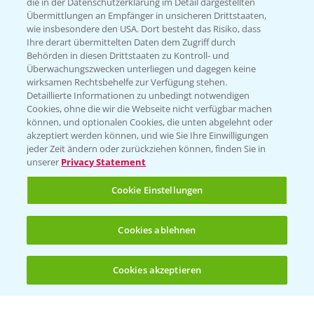
die in der Datenschutzerklärung im Detail dargestellten
Übermittlungen an Empfänger in unsicheren Drittstaaten,
Hilfe in Notfällen
wie insbesondere den USA. Dort besteht das Risiko, dass
Ihre derart übermittelten Daten dem Zugriff durch
T.
+49 (0)214/30-20220
Behörden in diesen Drittstaaten zu Kontroll- und
Überwachungszwecken unterliegen und dagegen keine
wirksamen Rechtsbehelfe zur Verfügung stehen.
Detaillierte Informationen zu unbedingt notwendigen
Cookies, ohne die wir die Webseite nicht verfügbar machen
können, und optionalen Cookies, die unten abgelehnt oder
akzeptiert werden können, und wie Sie Ihre Einwilligungen
jeder Zeit ändern oder zurückziehen können, finden Sie in
Folgen Sie uns
unserer
Privacy Statement
Cookie Einstellungen
Cookies ablehnen
Cookies akzeptieren
Öffnen
Bis zu 4 Produkte vergleichen:
(noch 4)
Allgemeine Nutzungsbedingungen
Datenschutzerklärung
Impressum
Gebrauchshinweise