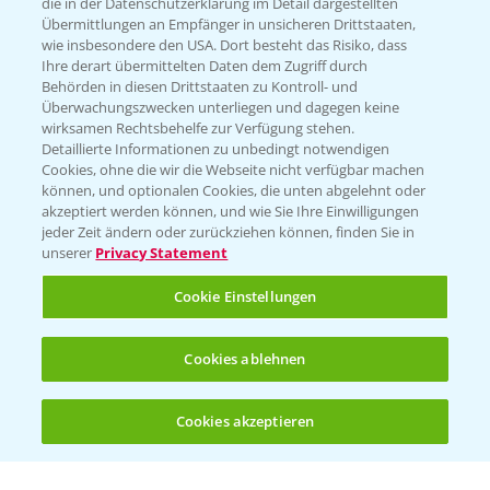
die in der Datenschutzerklärung im Detail dargestellten
Übermittlungen an Empfänger in unsicheren Drittstaaten,
Hilfe in Notfällen
wie insbesondere den USA. Dort besteht das Risiko, dass
Ihre derart übermittelten Daten dem Zugriff durch
T.
+49 (0)214/30-20220
Behörden in diesen Drittstaaten zu Kontroll- und
Überwachungszwecken unterliegen und dagegen keine
wirksamen Rechtsbehelfe zur Verfügung stehen.
Detaillierte Informationen zu unbedingt notwendigen
Cookies, ohne die wir die Webseite nicht verfügbar machen
können, und optionalen Cookies, die unten abgelehnt oder
akzeptiert werden können, und wie Sie Ihre Einwilligungen
jeder Zeit ändern oder zurückziehen können, finden Sie in
Folgen Sie uns
unserer
Privacy Statement
Cookie Einstellungen
Cookies ablehnen
Cookies akzeptieren
Öffnen
Bis zu 4 Produkte vergleichen:
(noch 4)
Allgemeine Nutzungsbedingungen
Datenschutzerklärung
Impressum
Gebrauchshinweise