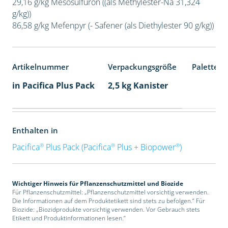
29,16 g/kg Mesosulfuron ((als Methylester-Na 31,324
g/kg))
86,58 g/kg Mefenpyr (- Safener (als Diethylester 90 g/kg))
Artikelnummer
Verpackungsgröße
Palettene
in Pacifica Plus Pack
2,5 kg Kanister
Enthalten in
®
®
®
Pacifica
Plus Pack (Pacifica
Plus + Biopower
)
Wichtiger Hinweis für Pflanzenschutzmittel und Biozide
Für Pflanzenschutzmittel: „Pflanzenschutzmittel vorsichtig verwenden.
Die Informationen auf dem Produktetikett sind stets zu befolgen.“ Für
Biozide: „Biozidprodukte vorsichtig verwenden. Vor Gebrauch stets
Etikett und Produktinformationen lesen.“