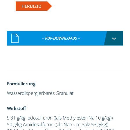
HERBIZID
– PDF-DOWNLOADS –
Formulierung
Wasserdispergierbares Granulat
Wirkstoff
9,31 g/kg Iodosulfuron ((als Methylester-Na 10 g/kg))
50 g/kg Amidosulfuron ((als Natrium-Salz 53 g/kg))