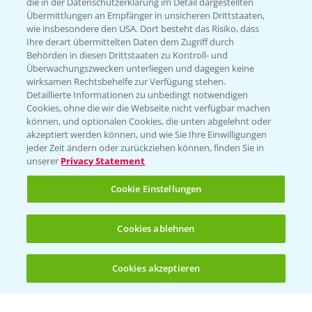
die in der Datenschutzerklärung im Detail dargestellten
Übermittlungen an Empfänger in unsicheren Drittstaaten,
Hilfe in Notfällen
wie insbesondere den USA. Dort besteht das Risiko, dass
Ihre derart übermittelten Daten dem Zugriff durch
T.
+49 (0)214/30-20220
Behörden in diesen Drittstaaten zu Kontroll- und
Überwachungszwecken unterliegen und dagegen keine
wirksamen Rechtsbehelfe zur Verfügung stehen.
Detaillierte Informationen zu unbedingt notwendigen
Cookies, ohne die wir die Webseite nicht verfügbar machen
können, und optionalen Cookies, die unten abgelehnt oder
akzeptiert werden können, und wie Sie Ihre Einwilligungen
jeder Zeit ändern oder zurückziehen können, finden Sie in
Folgen Sie uns
unserer
Privacy Statement
Cookie Einstellungen
Cookies ablehnen
Cookies akzeptieren
Öffnen
Bis zu 4 Produkte vergleichen:
(noch 4)
Allgemeine Nutzungsbedingungen
Datenschutzerklärung
Impressum
Gebrauchshinweise