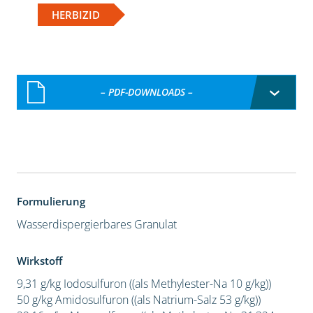
HERBIZID
– PDF-DOWNLOADS –
Formulierung
Wasserdispergierbares Granulat
Wirkstoff
9,31 g/kg Iodosulfuron ((als Methylester-Na 10 g/kg))
50 g/kg Amidosulfuron ((als Natrium-Salz 53 g/kg))