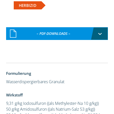
HERBIZID
– PDF-DOWNLOADS –
Formulierung
Wasserdispergierbares Granulat
Wirkstoff
9,31 g/kg Iodosulfuron ((als Methylester-Na 10 g/kg))
50 g/kg Amidosulfuron ((als Natrium-Salz 53 g/kg))