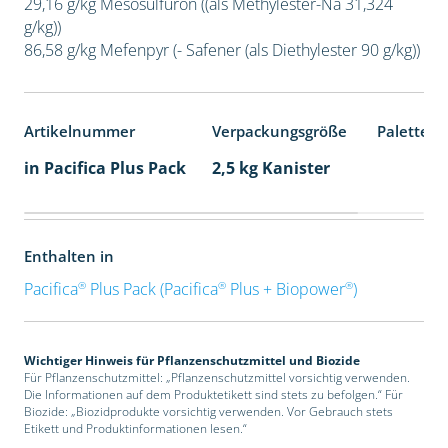
29,16 g/kg Mesosulfuron ((als Methylester-Na 31,324
g/kg))
86,58 g/kg Mefenpyr (- Safener (als Diethylester 90 g/kg))
Artikelnummer
Verpackungsgröße
Palettene
in Pacifica Plus Pack
2,5 kg Kanister
Enthalten in
®
®
®
Pacifica
Plus Pack (Pacifica
Plus + Biopower
)
Wichtiger Hinweis für Pflanzenschutzmittel und Biozide
Für Pflanzenschutzmittel: „Pflanzenschutzmittel vorsichtig verwenden.
Die Informationen auf dem Produktetikett sind stets zu befolgen.“ Für
Biozide: „Biozidprodukte vorsichtig verwenden. Vor Gebrauch stets
Etikett und Produktinformationen lesen.“