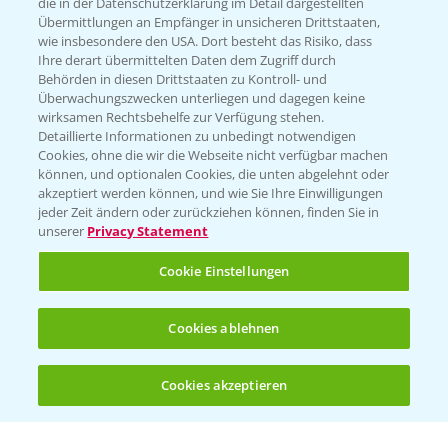
die in der Datenschutzerklärung im Detail dargestellten
Übermittlungen an Empfänger in unsicheren Drittstaaten,
Hilfe in Notfällen
wie insbesondere den USA. Dort besteht das Risiko, dass
Ihre derart übermittelten Daten dem Zugriff durch
T.
+49 (0)214/30-20220
Behörden in diesen Drittstaaten zu Kontroll- und
Überwachungszwecken unterliegen und dagegen keine
wirksamen Rechtsbehelfe zur Verfügung stehen.
Detaillierte Informationen zu unbedingt notwendigen
Cookies, ohne die wir die Webseite nicht verfügbar machen
können, und optionalen Cookies, die unten abgelehnt oder
akzeptiert werden können, und wie Sie Ihre Einwilligungen
jeder Zeit ändern oder zurückziehen können, finden Sie in
Folgen Sie uns
unserer
Privacy Statement
Cookie Einstellungen
Cookies ablehnen
Cookies akzeptieren
Öffnen
Bis zu 4 Produkte vergleichen:
(noch 4)
Allgemeine Nutzungsbedingungen
Datenschutzerklärung
Impressum
Gebrauchshinweise