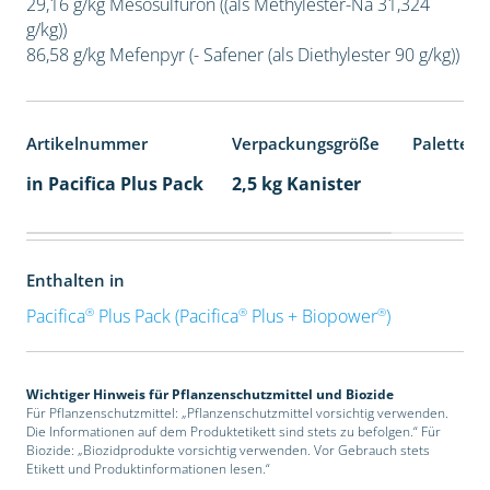
29,16 g/kg Mesosulfuron ((als Methylester-Na 31,324
g/kg))
86,58 g/kg Mefenpyr (- Safener (als Diethylester 90 g/kg))
Artikelnummer
Verpackungsgröße
Palettene
in Pacifica Plus Pack
2,5 kg Kanister
Enthalten in
®
®
®
Pacifica
Plus Pack (Pacifica
Plus + Biopower
)
Wichtiger Hinweis für Pflanzenschutzmittel und Biozide
Für Pflanzenschutzmittel: „Pflanzenschutzmittel vorsichtig verwenden.
Die Informationen auf dem Produktetikett sind stets zu befolgen.“ Für
Biozide: „Biozidprodukte vorsichtig verwenden. Vor Gebrauch stets
Etikett und Produktinformationen lesen.“