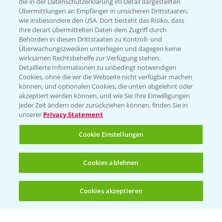
die in der Datenschutzerklärung im Detail dargestellten
Übermittlungen an Empfänger in unsicheren Drittstaaten,
Hilfe in Notfällen
wie insbesondere den USA. Dort besteht das Risiko, dass
Ihre derart übermittelten Daten dem Zugriff durch
T.
+49 (0)214/30-20220
Behörden in diesen Drittstaaten zu Kontroll- und
Überwachungszwecken unterliegen und dagegen keine
wirksamen Rechtsbehelfe zur Verfügung stehen.
Detaillierte Informationen zu unbedingt notwendigen
Cookies, ohne die wir die Webseite nicht verfügbar machen
können, und optionalen Cookies, die unten abgelehnt oder
akzeptiert werden können, und wie Sie Ihre Einwilligungen
jeder Zeit ändern oder zurückziehen können, finden Sie in
Folgen Sie uns
unserer
Privacy Statement
Cookie Einstellungen
Cookies ablehnen
Cookies akzeptieren
Öffnen
Bis zu 4 Produkte vergleichen:
(noch 4)
Allgemeine Nutzungsbedingungen
Datenschutzerklärung
Impressum
Gebrauchshinweise