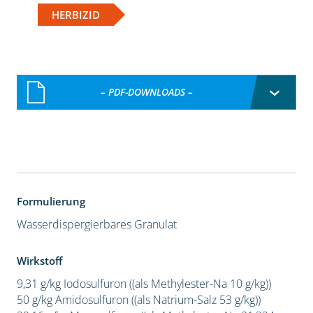
HERBIZID
– PDF-DOWNLOADS –
Formulierung
Wasserdispergierbares Granulat
Wirkstoff
9,31 g/kg Iodosulfuron ((als Methylester-Na 10 g/kg))
50 g/kg Amidosulfuron ((als Natrium-Salz 53 g/kg))