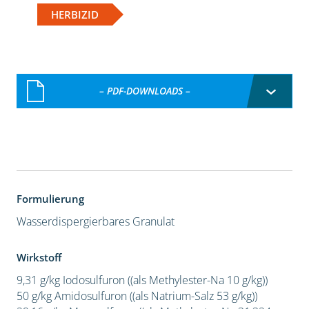
HERBIZID
– PDF-DOWNLOADS –
Formulierung
Wasserdispergierbares Granulat
Wirkstoff
9,31 g/kg Iodosulfuron ((als Methylester-Na 10 g/kg))
50 g/kg Amidosulfuron ((als Natrium-Salz 53 g/kg))