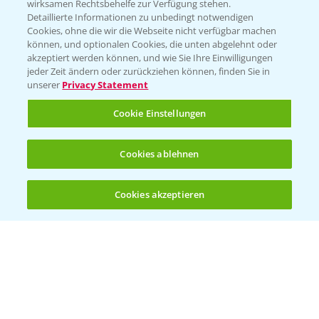
wirksamen Rechtsbehelfe zur Verfügung stehen.
Detaillierte Informationen zu unbedingt notwendigen
Cookies, ohne die wir die Webseite nicht verfügbar machen
können, und optionalen Cookies, die unten abgelehnt oder
akzeptiert werden können, und wie Sie Ihre Einwilligungen
jeder Zeit ändern oder zurückziehen können, finden Sie in
Folgen Sie uns
unserer
Privacy Statement
Cookie Einstellungen
Cookies ablehnen
Cookies akzeptieren
Öffnen
Bis zu 4 Produkte vergleichen:
(noch 4)
Allgemeine Nutzungsbedingungen
Datenschutzerklärung
Impressum
Gebrauchshinweise
© Bayer CropScience Deutschland GmbH