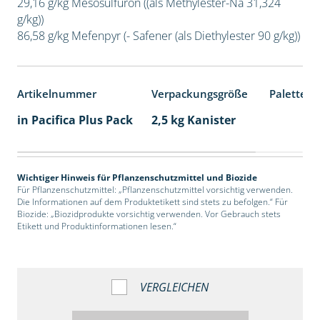
29,16 g/kg Mesosulfuron ((als Methylester-Na 31,324
g/kg))
86,58 g/kg Mefenpyr (- Safener (als Diethylester 90 g/kg))
Artikelnummer
Verpackungsgröße
Palettene
in Pacifica Plus Pack
2,5 kg Kanister
Wichtiger Hinweis für Pflanzenschutzmittel und Biozide
Für Pflanzenschutzmittel: „Pflanzenschutzmittel vorsichtig verwenden.
Die Informationen auf dem Produktetikett sind stets zu befolgen.“ Für
Biozide: „Biozidprodukte vorsichtig verwenden. Vor Gebrauch stets
Etikett und Produktinformationen lesen.“
VERGLEICHEN