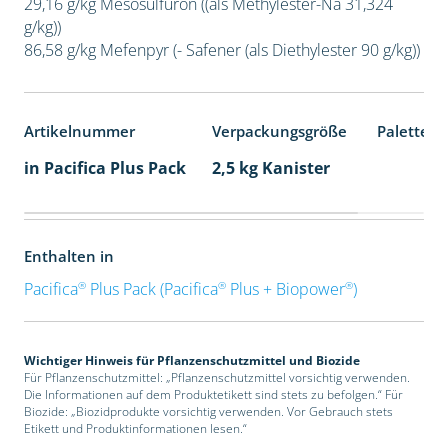
29,16 g/kg Mesosulfuron ((als Methylester-Na 31,324
g/kg))
86,58 g/kg Mefenpyr (- Safener (als Diethylester 90 g/kg))
Artikelnummer
Verpackungsgröße
Palettene
in Pacifica Plus Pack
2,5 kg Kanister
Enthalten in
®
®
®
Pacifica
Plus Pack (Pacifica
Plus + Biopower
)
Wichtiger Hinweis für Pflanzenschutzmittel und Biozide
Für Pflanzenschutzmittel: „Pflanzenschutzmittel vorsichtig verwenden.
Die Informationen auf dem Produktetikett sind stets zu befolgen.“ Für
Biozide: „Biozidprodukte vorsichtig verwenden. Vor Gebrauch stets
Etikett und Produktinformationen lesen.“