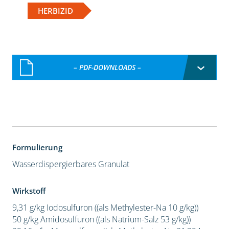
HERBIZID
– PDF-DOWNLOADS –
Formulierung
Wasserdispergierbares Granulat
Wirkstoff
9,31 g/kg Iodosulfuron ((als Methylester-Na 10 g/kg))
50 g/kg Amidosulfuron ((als Natrium-Salz 53 g/kg))