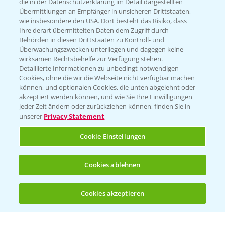
die in der Datenschutzerklärung im Detail dargestellten
Übermittlungen an Empfänger in unsicheren Drittstaaten,
Hilfe in Notfällen
wie insbesondere den USA. Dort besteht das Risiko, dass
Ihre derart übermittelten Daten dem Zugriff durch
T.
+49 (0)214/30-20220
Behörden in diesen Drittstaaten zu Kontroll- und
Überwachungszwecken unterliegen und dagegen keine
wirksamen Rechtsbehelfe zur Verfügung stehen.
Detaillierte Informationen zu unbedingt notwendigen
Cookies, ohne die wir die Webseite nicht verfügbar machen
können, und optionalen Cookies, die unten abgelehnt oder
akzeptiert werden können, und wie Sie Ihre Einwilligungen
jeder Zeit ändern oder zurückziehen können, finden Sie in
Folgen Sie uns
unserer
Privacy Statement
Cookie Einstellungen
Cookies ablehnen
Cookies akzeptieren
Öffnen
Bis zu 4 Produkte vergleichen:
(noch 4)
Allgemeine Nutzungsbedingungen
Datenschutzerklärung
Impressum
Gebrauchshinweise