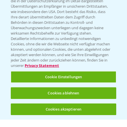
die in der Datenschutzerklärung im Detail dargestellten
Übermittlungen an Empfänger in unsicheren Drittstaaten,
Hilfe in Notfällen
wie insbesondere den USA. Dort besteht das Risiko, dass
Ihre derart übermittelten Daten dem Zugriff durch
T.
+49 (0)214/30-20220
Behörden in diesen Drittstaaten zu Kontroll- und
Überwachungszwecken unterliegen und dagegen keine
wirksamen Rechtsbehelfe zur Verfügung stehen.
Detaillierte Informationen zu unbedingt notwendigen
Cookies, ohne die wir die Webseite nicht verfügbar machen
können, und optionalen Cookies, die unten abgelehnt oder
akzeptiert werden können, und wie Sie Ihre Einwilligungen
jeder Zeit ändern oder zurückziehen können, finden Sie in
Folgen Sie uns
unserer
Privacy Statement
Cookie Einstellungen
Cookies ablehnen
Cookies akzeptieren
Öffnen
Bis zu 4 Produkte vergleichen:
(noch 4)
Allgemeine Nutzungsbedingungen
Datenschutzerklärung
Impressum
Gebrauchshinweise