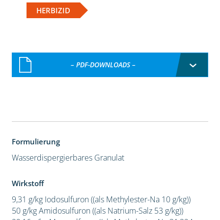
HERBIZID
– PDF-DOWNLOADS –
Formulierung
Wasserdispergierbares Granulat
Wirkstoff
9,31 g/kg Iodosulfuron ((als Methylester-Na 10 g/kg))
50 g/kg Amidosulfuron ((als Natrium-Salz 53 g/kg))