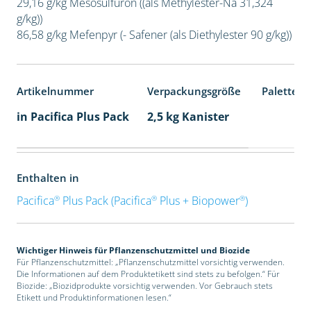
29,16 g/kg Mesosulfuron ((als Methylester-Na 31,324
g/kg))
86,58 g/kg Mefenpyr (- Safener (als Diethylester 90 g/kg))
Artikelnummer
Verpackungsgröße
Palettene
in Pacifica Plus Pack
2,5 kg Kanister
Enthalten in
®
®
®
Pacifica
Plus Pack (Pacifica
Plus + Biopower
)
Wichtiger Hinweis für Pflanzenschutzmittel und Biozide
Für Pflanzenschutzmittel: „Pflanzenschutzmittel vorsichtig verwenden.
Die Informationen auf dem Produktetikett sind stets zu befolgen.“ Für
Biozide: „Biozidprodukte vorsichtig verwenden. Vor Gebrauch stets
Etikett und Produktinformationen lesen.“