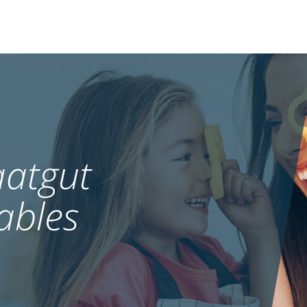
atgut
ables