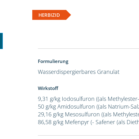
HERBIZID
Formulierung
Wasserdispergierbares Granulat
Wirkstoff
9,31 g/kg Iodosulfuron ((als Methylester
50 g/kg Amidosulfuron ((als Natrium-Salz
29,16 g/kg Mesosulfuron ((als Methylest
86,58 g/kg Mefenpyr (- Safener (als Dieth