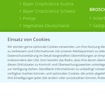
Bayer CropScience Austria
BROSC
Bayer CropScience Schweiz
Acker
Presse
Saatg
Vegetables Deutschland
Sonde
Einsatz von Cookies
Wir würden gerne optionale Cookies verwenden, um Ihre Nutzung dies
zu verbessern und Informationen mit unseren Werbepartnern zu teilen.
Datenschutzerklärung im Detail dargestellten Übermittlungen an Empfä
insbesondere den USA. Dort besteht das Risiko, dass Ihre derart über
diesen Drittstaaten zu Kontroll- und Überwachungszwecken unterlie
zur Verfügung stehen. Detaillierte Informationen zu unbedingt notwen
verfügbar machen können, und optionalen Cookies, die unten abgeleh
Ihre Einwilligungen jeder Zeit ändern oder zurückziehen können, finde