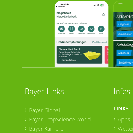
Bayer Links
Infos
LINKS
Bayer Global
Bayer CropScience World
Apps
Bayer Karriere
Wetter