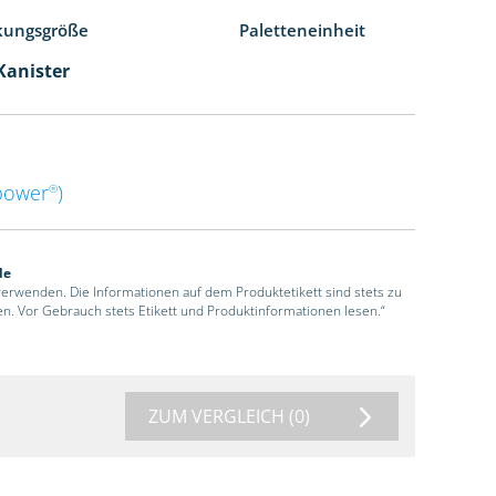
kungsgröße
Paletteneinheit
 Kanister
power
)
®
de
 verwenden. Die Informationen auf dem Produktetikett sind stets zu
en. Vor Gebrauch stets Etikett und Produktinformationen lesen.“
ZUM VERGLEICH
(0)