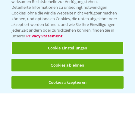
wirksamen Rechtsbehelfe zur Verfügung stehen.
Detaillierte Informationen zu unbedingt notwendigen
Cookies, ohne die wir die Webseite nicht verfügbar machen
können, und optionalen Cookies, die unten abgelehnt oder
akzeptiert werden können, und wie Sie Ihre Einwilligungen
jeder Zeit ändern oder zurückziehen können, finden Sie in
Folgen Sie uns
unserer
Privacy Statement
Cookie Einstellungen
Cookies ablehnen
Cookies akzeptieren
Öffnen
Bis zu 4 Produkte vergleichen:
(noch 4)
Allgemeine Nutzungsbedingungen
Datenschutzerklärung
Impressum
Gebrauchshinweise
© Bayer CropScience Deutschland GmbH