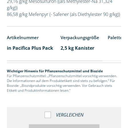
29,16 g/kg Mesosulfuron ((als Methylester-Na 31,324
g/kg))
86,58 g/kg Mefenpyr (- Safener (als Diethylester 90 g/kg))
Artikelnummer
Verpackungsgröße
Palettene
in Pacifica Plus Pack
2,5 kg Kanister
Wichtiger Hinweis für Pflanzenschutzmittel und Biozide
Für Pflanzenschutzmittel: „Pflanzenschutzmittel vorsichtig verwenden.
Die Informationen auf dem Produktetikett sind stets zu befolgen.“ Für
Biozide: „Biozidprodukte vorsichtig verwenden. Vor Gebrauch stets
Etikett und Produktinformationen lesen.“
VERGLEICHEN