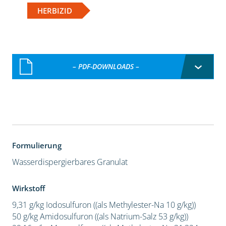
HERBIZID
– PDF-DOWNLOADS –
Formulierung
Wasserdispergierbares Granulat
Wirkstoff
9,31 g/kg Iodosulfuron ((als Methylester-Na 10 g/kg))
50 g/kg Amidosulfuron ((als Natrium-Salz 53 g/kg))