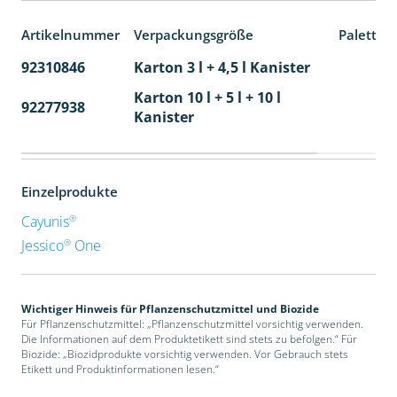
Artikelnummer
Verpackungsgröße
Paletten
92310846
Karton 3 l + 4,5 l Kanister
80
Karton 10 l + 5 l + 10 l
92277938
24
Kanister
Einzelprodukte
®
Cayunis
®
Jessico
One
Wichtiger Hinweis für Pflanzenschutzmittel und Biozide
Für Pflanzenschutzmittel: „Pflanzenschutzmittel vorsichtig verwenden.
Die Informationen auf dem Produktetikett sind stets zu befolgen.“ Für
Biozide: „Biozidprodukte vorsichtig verwenden. Vor Gebrauch stets
Etikett und Produktinformationen lesen.“