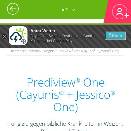
A-Z
Agrar Wetter
Öffnen
Bayer CropScience Deutschland GmbH
Kostenlos bei Google Play
®
®
®
Pflanzenschutzmittel / Fungizid / Prediview
One (Cayunis
+ Jessico
One)
Prediview
One
®
(Cayunis
+ Jessico
®
®
One)
Fungizid gegen pilzliche Krankheiten in Weizen,