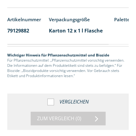
Artikelnummer
Verpackungsgröße
Palettene
79129882
Karton 12 x 1 l Flasche
60
Wichtiger Hinweis für Pflanzenschutzmittel und Biozide
Für Pflanzenschutzmittel: „Pflanzenschutzmittel vorsichtig verwenden.
Die Informationen auf dem Produktetikett sind stets zu befolgen.“ Für
Biozide: „Biozidprodukte vorsichtig verwenden. Vor Gebrauch stets
Etikett und Produktinformationen lesen.“
VERGLEICHEN
ZUM VERGLEICH
(0)