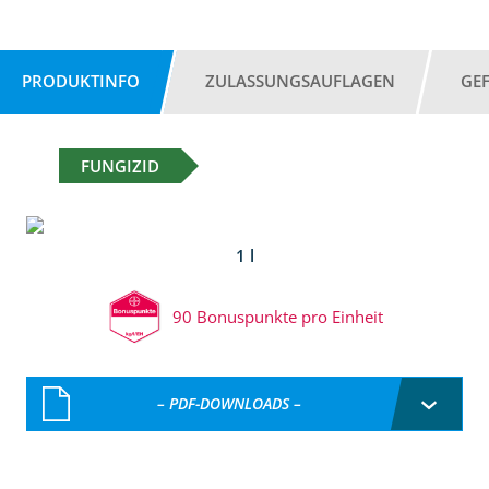
PRODUKTINFO
ZULASSUNGSAUFLAGEN
GE
FUNGIZID
1 l
90 Bonuspunkte pro Einheit
– PDF-DOWNLOADS –