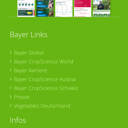
Bayer Links
Bayer Global
Bayer CropScience World
Bayer Karriere
Bayer CropScience Austria
Bayer CropScience Schweiz
Presse
Vegetables Deutschland
Infos