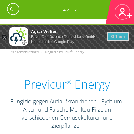
A-Z
Agrar Wetter
Öffnen
Bayer CropScience Deutschland GmbH
Kostenlos bei Google Play
®
Pflanzenschutzmittel / Fungizid / Previcur
Energy
Previcur
Energy
®
Fungizid gegen Auflaufkrankheiten - Pythium-
Arten und Falsche Mehltau-Pilze an
verschiedenen Gemüsekulturen und
Zierpflanzen