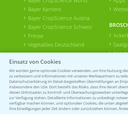
Bayer CropScience World
Apps
Bayer Karriere
Wetter
Bayer CropScience Austria
BROSC
Bayer CropScience Schweiz
Acker
Presse
Saatg
Vegetables Deutschland
Sonde
Einsatz von Cookies
Wir würden gerne optionale Cookies verwenden, um Ihre Nutzung dies
zu verbessern und Informationen mit unseren Werbepartnern zu teilen.
Datenschutzerklärung im Detail dargestellten Übermittlungen an Empfä
insbesondere den USA. Dort besteht das Risiko, dass Ihre derart über
diesen Drittstaaten zu Kontroll- und Überwachungszwecken unterlie
zur Verfügung stehen. Detaillierte Informationen zu unbedingt notwen
verfügbar machen können, und optionalen Cookies, die unten abgeleh
Ihre Einwilligungen jeder Zeit ändern oder zurückziehen können, finde