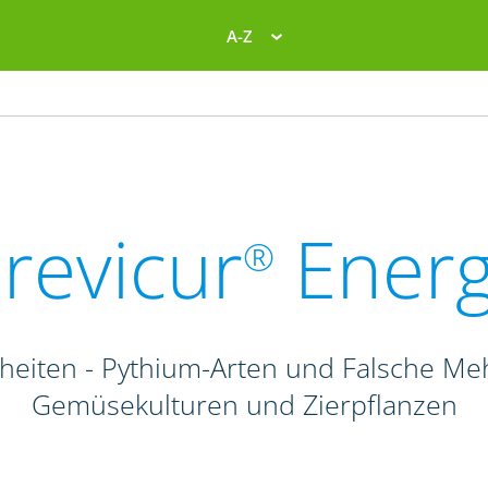
A-Z
revicur
Ener
®
heiten - Pythium-Arten und Falsche Me
Gemüsekulturen und Zierpflanzen