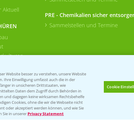
 Aktuell
PRE - Chemikalien sicher entsorge
Sammelstellen und Termine
HÜREN
bau
ut
rkulturen
er Website besser zu verstehen, unsere Website
 Ihre Einwilligung umfasst auch die in der
nger in unsicheren Drittstaaten, wie
Cookie Einste
mittelten Daten dem Zugriff durch Behörden in
gen und dagegen keine wirksamen Rechtsbehelfe
digen Cookies, ohne die wir die Webseite nicht
Folgen Sie uns
nt oder akzeptiert werden können, und wie Sie
Bis zu 4 Produkte vergleichen:
(noch 4)
n Sie in unserer
Privacy Statement