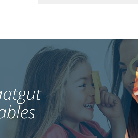
atgut
ables