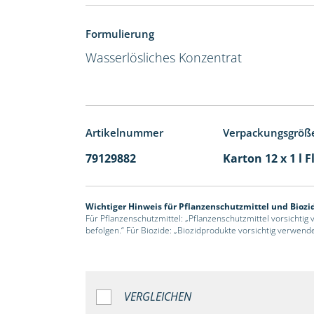
Formulierung
Wasserlösliches Konzentrat
Artikelnummer
Verpackungsgröß
79129882
Karton 12 x 1 l 
Wichtiger Hinweis für Pflanzenschutzmittel und Biozi
Für Pflanzenschutzmittel: „Pflanzenschutzmittel vorsichtig
befolgen.“ Für Biozide: „Biozidprodukte vorsichtig verwend
VERGLEICHEN