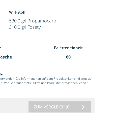
Wirkstoff
530,0 g/l Propamocarb
310,0 g/l Fosetyl
e
Paletteneinheit
Flasche
60
de
 verwenden. Die Informationen auf dem Produktetikett sind stets zu
en. Vor Gebrauch stets Etikett und Produktinformationen lesen.“
ZUM VERGLEICH
(0)