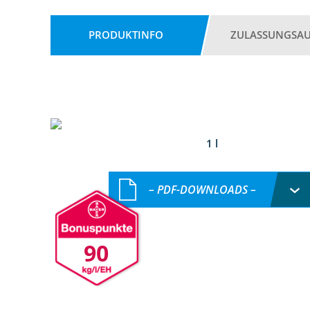
PRODUKTINFO
ZULASSUNGSA
1 l
– PDF-DOWNLOADS –
90