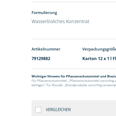
Formulierung
Wasserlösliches Konzentrat
Artikelnummer
Verpackungsgröß
79129882
Karton 12 x 1 l 
Wichtiger Hinweis für Pflanzenschutzmittel und Biozi
Für Pflanzenschutzmittel: „Pflanzenschutzmittel vorsichtig
befolgen.“ Für Biozide: „Biozidprodukte vorsichtig verwend
VERGLEICHEN