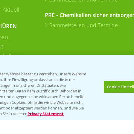
 Aktuell
PRE - Chemikalien sicher entsorge
Sammelstellen und Termine
HÜREN
bau
ut
rkulturen
er Website besser zu verstehen, unsere Website
 Ihre Einwilligung umfasst auch die in der
nger in unsicheren Drittstaaten, wie
Cookie Einste
mittelten Daten dem Zugriff durch Behörden in
gen und dagegen keine wirksamen Rechtsbehelfe
digen Cookies, ohne die wir die Webseite nicht
Folgen Sie uns
nt oder akzeptiert werden können, und wie Sie
Bis zu 4 Produkte vergleichen:
(noch 4)
n Sie in unserer
Privacy Statement