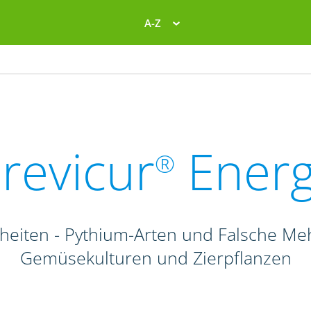
A-Z
revicur
Ener
®
heiten - Pythium-Arten und Falsche Me
Gemüsekulturen und Zierpflanzen