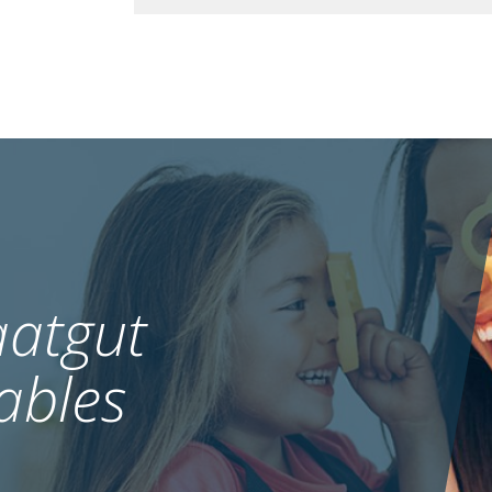
atgut
ables