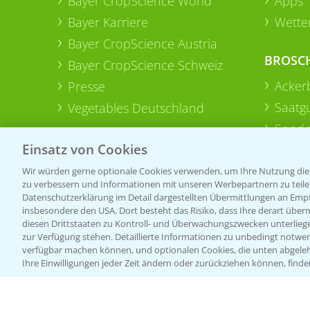
Bayer CropScience World
Apps
Bayer Karriere
Wetter
Bayer CropScience Austria
BROSC
Bayer CropScience Schweiz
Acker
Presse
Saatg
Vegetables Deutschland
Sonde
Einsatz von Cookies
Wir würden gerne optionale Cookies verwenden, um Ihre Nutzung dies
zu verbessern und Informationen mit unseren Werbepartnern zu teilen.
Datenschutzerklärung im Detail dargestellten Übermittlungen an Empfä
insbesondere den USA. Dort besteht das Risiko, dass Ihre derart über
diesen Drittstaaten zu Kontroll- und Überwachungszwecken unterlie
zur Verfügung stehen. Detaillierte Informationen zu unbedingt notwen
verfügbar machen können, und optionalen Cookies, die unten abgeleh
Ihre Einwilligungen jeder Zeit ändern oder zurückziehen können, finde