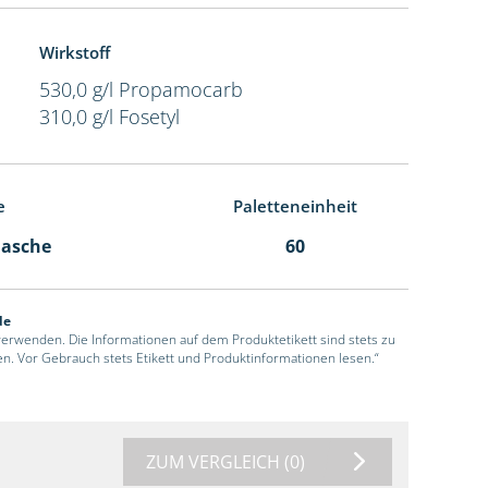
Wirkstoff
530,0 g/l Propamocarb
310,0 g/l Fosetyl
e
Paletteneinheit
Flasche
60
de
 verwenden. Die Informationen auf dem Produktetikett sind stets zu
en. Vor Gebrauch stets Etikett und Produktinformationen lesen.“
ZUM VERGLEICH
(0)