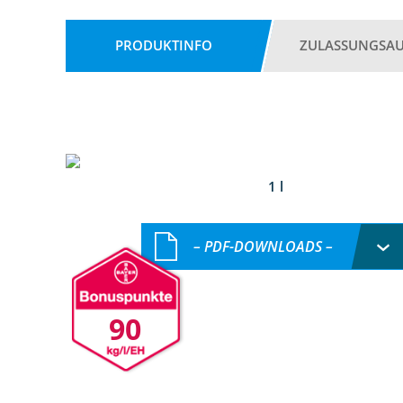
PRODUKTINFO
ZULASSUNGSA
1 l
– PDF-DOWNLOADS –
90