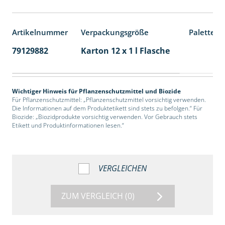
Artikelnummer
Verpackungsgröße
Palettene
79129882
Karton 12 x 1 l Flasche
60
Wichtiger Hinweis für Pflanzenschutzmittel und Biozide
Für Pflanzenschutzmittel: „Pflanzenschutzmittel vorsichtig verwenden.
Die Informationen auf dem Produktetikett sind stets zu befolgen.“ Für
Biozide: „Biozidprodukte vorsichtig verwenden. Vor Gebrauch stets
Etikett und Produktinformationen lesen.“
VERGLEICHEN
ZUM VERGLEICH
(0)