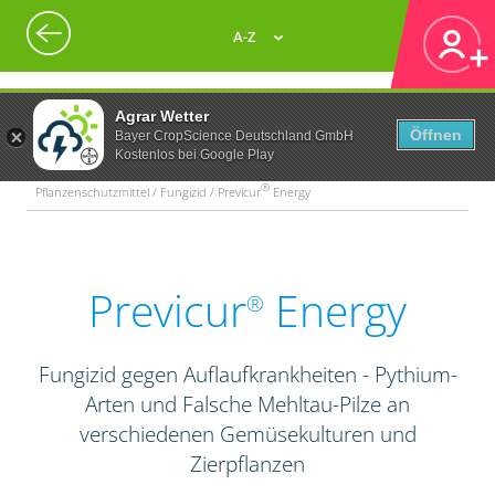
A-Z
Agrar Wetter
Öffnen
Bayer CropScience Deutschland GmbH
Kostenlos bei Google Play
®
Pflanzenschutzmittel / Fungizid / Previcur
Energy
Previcur
Energy
®
Fungizid gegen Auflaufkrankheiten - Pythium-
Arten und Falsche Mehltau-Pilze an
verschiedenen Gemüsekulturen und
Zierpflanzen