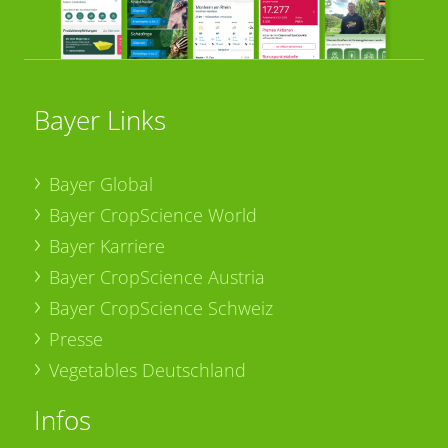
Bayer Links
Bayer Global
Bayer CropScience World
Bayer Karriere
Bayer CropScience Austria
Bayer CropScience Schweiz
Presse
Vegetables Deutschland
Infos