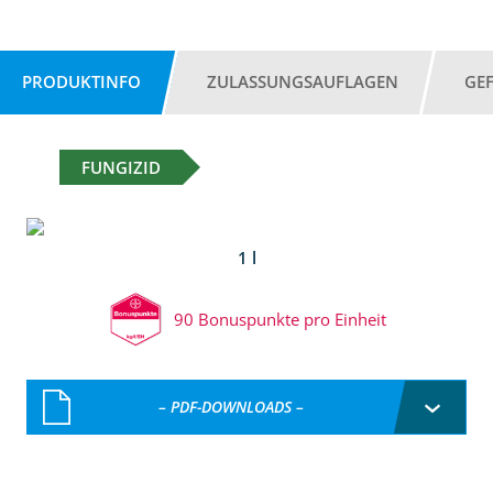
PRODUKTINFO
ZULASSUNGSAUFLAGEN
GE
FUNGIZID
1 l
90 Bonuspunkte pro Einheit
– PDF-DOWNLOADS –