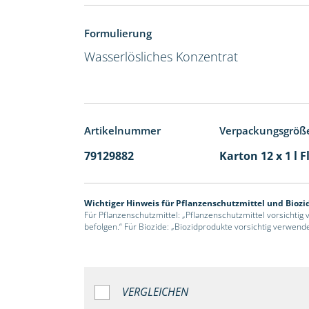
Formulierung
Wasserlösliches Konzentrat
Artikelnummer
Verpackungsgröß
79129882
Karton 12 x 1 l 
Wichtiger Hinweis für Pflanzenschutzmittel und Biozi
Für Pflanzenschutzmittel: „Pflanzenschutzmittel vorsichtig
befolgen.“ Für Biozide: „Biozidprodukte vorsichtig verwend
VERGLEICHEN