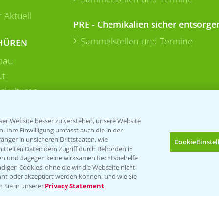
 Aktuell
PRE - Chemikalien sicher entsorge
Sammelstellen und Termine
HÜREN
bau
ut
rkulturen
er Website besser zu verstehen, unsere Website
 Ihre Einwilligung umfasst auch die in der
nger in unsicheren Drittstaaten, wie
Cookie Einste
mittelten Daten dem Zugriff durch Behörden in
gen und dagegen keine wirksamen Rechtsbehelfe
digen Cookies, ohne die wir die Webseite nicht
Folgen Sie uns
nt oder akzeptiert werden können, und wie Sie
Bis zu 4 Produkte vergleichen:
(noch 4)
n Sie in unserer
Privacy Statement