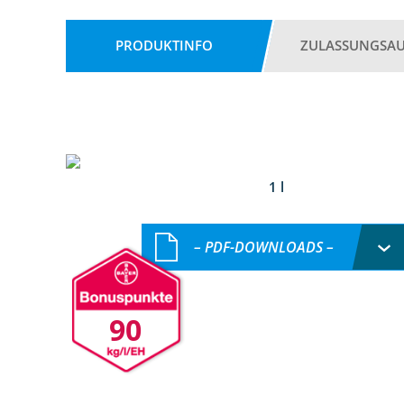
PRODUKTINFO
ZULASSUNGSA
1 l
– PDF-DOWNLOADS –
90