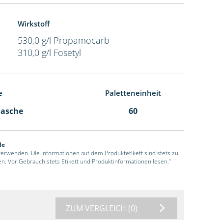
Wirkstoff
530,0 g/l Propamocarb
310,0 g/l Fosetyl
e
Paletteneinheit
Flasche
60
de
 verwenden. Die Informationen auf dem Produktetikett sind stets zu
en. Vor Gebrauch stets Etikett und Produktinformationen lesen.“
ZUM VERGLEICH
(0)