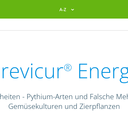
A-Z
revicur
Ener
®
heiten - Pythium-Arten und Falsche Me
Gemüsekulturen und Zierpflanzen