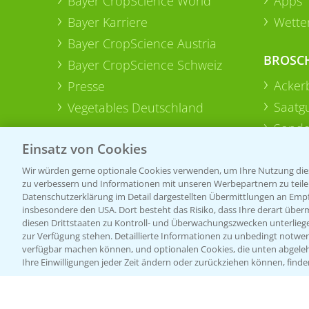
Bayer CropScience World
Apps
Bayer Karriere
Wetter
Bayer CropScience Austria
BROSC
Bayer CropScience Schweiz
Acker
Presse
Saatg
Vegetables Deutschland
Sonde
Einsatz von Cookies
Wir würden gerne optionale Cookies verwenden, um Ihre Nutzung dies
zu verbessern und Informationen mit unseren Werbepartnern zu teilen.
Datenschutzerklärung im Detail dargestellten Übermittlungen an Empfä
insbesondere den USA. Dort besteht das Risiko, dass Ihre derart über
diesen Drittstaaten zu Kontroll- und Überwachungszwecken unterlie
zur Verfügung stehen. Detaillierte Informationen zu unbedingt notwen
verfügbar machen können, und optionalen Cookies, die unten abgeleh
Ihre Einwilligungen jeder Zeit ändern oder zurückziehen können, finde