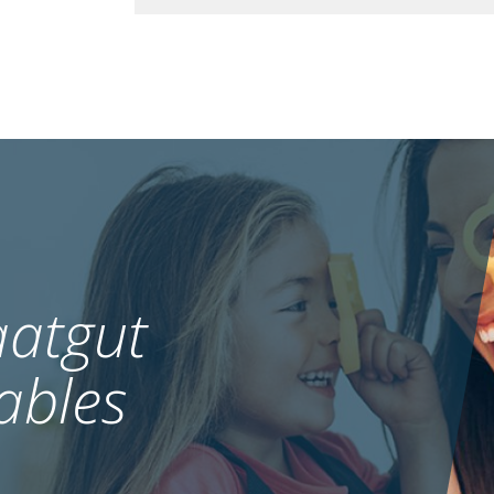
atgut
ables