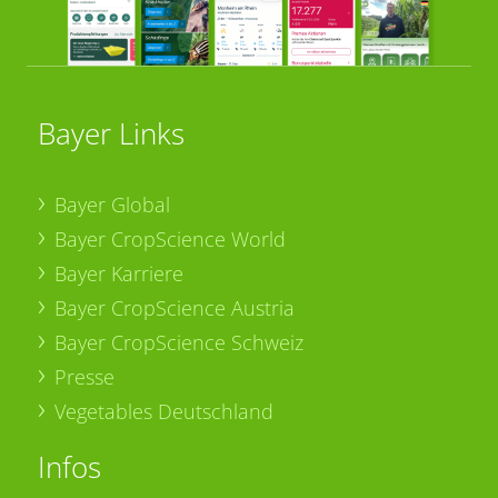
Bayer Links
Bayer Global
Bayer CropScience World
Bayer Karriere
Bayer CropScience Austria
Bayer CropScience Schweiz
Presse
Vegetables Deutschland
Infos