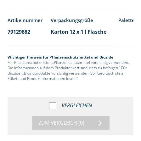
Artikelnummer
Verpackungsgröße
Palettene
79129882
Karton 12 x 1 l Flasche
60
Wichtiger Hinweis für Pflanzenschutzmittel und Biozide
Für Pflanzenschutzmittel: „Pflanzenschutzmittel vorsichtig verwenden.
Die Informationen auf dem Produktetikett sind stets zu befolgen.“ Für
Biozide: „Biozidprodukte vorsichtig verwenden. Vor Gebrauch stets
Etikett und Produktinformationen lesen.“
VERGLEICHEN
ZUM VERGLEICH
(0)