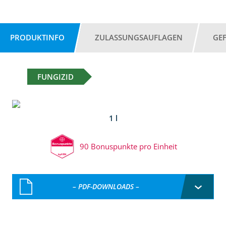
PRODUKTINFO
ZULASSUNGSAUFLAGEN
GE
FUNGIZID
1 l
90 Bonuspunkte pro Einheit
– PDF-DOWNLOADS –