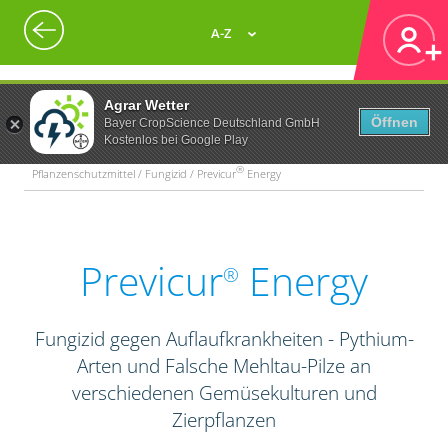
A-Z
Agrar Wetter
Öffnen
Bayer CropScience Deutschland GmbH
Kostenlos bei Google Play
®
Pflanzenschutzmittel / Fungizid / Previcur
Energy
Previcur
Energy
®
Fungizid gegen Auflaufkrankheiten - Pythium-
Arten und Falsche Mehltau-Pilze an
verschiedenen Gemüsekulturen und
Zierpflanzen