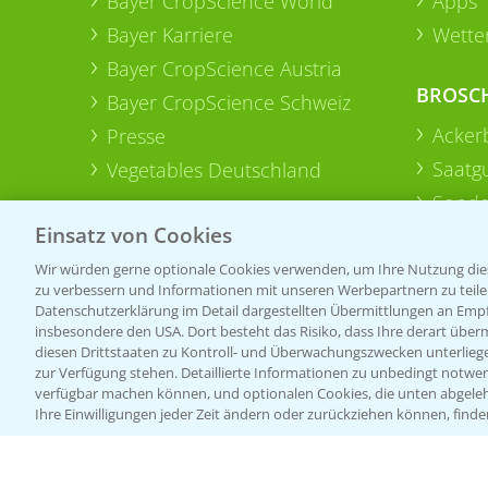
Bayer CropScience World
Apps
Bayer Karriere
Wetter
Bayer CropScience Austria
BROSC
Bayer CropScience Schweiz
Acker
Presse
Saatg
Vegetables Deutschland
Sonde
Einsatz von Cookies
Wir würden gerne optionale Cookies verwenden, um Ihre Nutzung dies
zu verbessern und Informationen mit unseren Werbepartnern zu teilen.
Datenschutzerklärung im Detail dargestellten Übermittlungen an Empfä
insbesondere den USA. Dort besteht das Risiko, dass Ihre derart über
diesen Drittstaaten zu Kontroll- und Überwachungszwecken unterlie
zur Verfügung stehen. Detaillierte Informationen zu unbedingt notwen
verfügbar machen können, und optionalen Cookies, die unten abgeleh
Ihre Einwilligungen jeder Zeit ändern oder zurückziehen können, finde