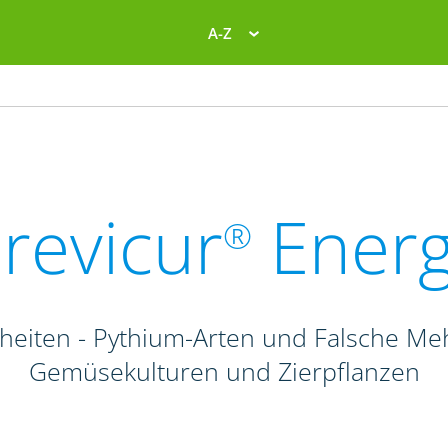
A-Z
revicur
Ener
®
heiten - Pythium-Arten und Falsche Me
Gemüsekulturen und Zierpflanzen