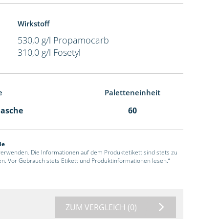
Wirkstoff
530,0 g/l Propamocarb
310,0 g/l Fosetyl
e
Paletteneinheit
Flasche
60
de
 verwenden. Die Informationen auf dem Produktetikett sind stets zu
en. Vor Gebrauch stets Etikett und Produktinformationen lesen.“
ZUM VERGLEICH
(0)