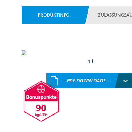
PRODUKTINFO
ZULASSUNGSA
1 l
– PDF-DOWNLOADS –
90