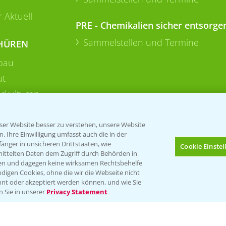
 Aktuell
PRE - Chemikalien sicher entsorge
Sammelstellen und Termine
HÜREN
bau
ut
rkulturen
er Website besser zu verstehen, unsere Website
 Ihre Einwilligung umfasst auch die in der
nger in unsicheren Drittstaaten, wie
Cookie Einste
mittelten Daten dem Zugriff durch Behörden in
gen und dagegen keine wirksamen Rechtsbehelfe
digen Cookies, ohne die wir die Webseite nicht
Folgen Sie uns
nt oder akzeptiert werden können, und wie Sie
Bis zu 4 Produkte vergleichen:
(noch 4)
n Sie in unserer
Privacy Statement