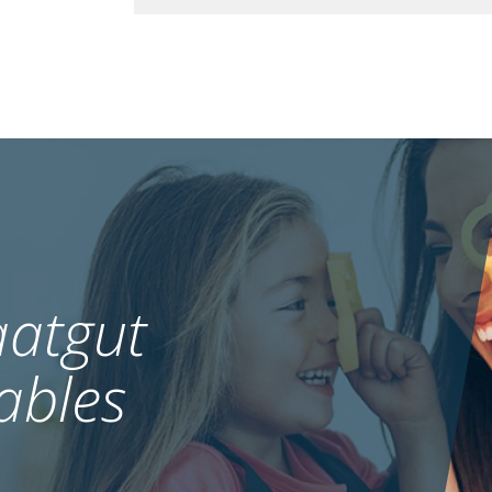
atgut
ables