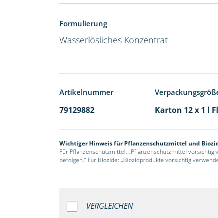
Formulierung
Wasserlösliches Konzentrat
Artikelnummer
Verpackungsgröß
79129882
Karton 12 x 1 l 
Wichtiger Hinweis für Pflanzenschutzmittel und Biozi
Für Pflanzenschutzmittel: „Pflanzenschutzmittel vorsichtig
befolgen.“ Für Biozide: „Biozidprodukte vorsichtig verwend
VERGLEICHEN