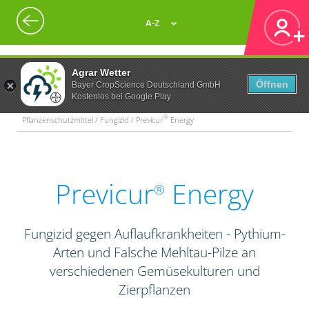
A-Z
Agrar Wetter
Öffnen
Bayer CropScience Deutschland GmbH
Kostenlos bei Google Play
®
Pflanzenschutzmittel / Fungizid / Previcur
Energy
Previcur
Energy
®
Fungizid gegen Auflaufkrankheiten - Pythium-
Arten und Falsche Mehltau-Pilze an
verschiedenen Gemüsekulturen und
Zierpflanzen