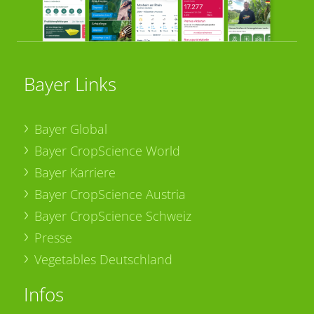
Bayer Links
Bayer Global
Bayer CropScience World
Bayer Karriere
Bayer CropScience Austria
Bayer CropScience Schweiz
Presse
Vegetables Deutschland
Infos