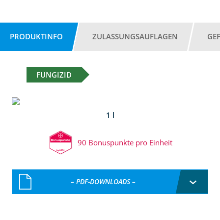
PRODUKTINFO
ZULASSUNGSAUFLAGEN
GE
FUNGIZID
1 l
90 Bonuspunkte pro Einheit
– PDF-DOWNLOADS –