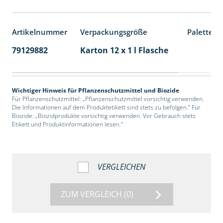
Artikelnummer
Verpackungsgröße
Palettene
79129882
Karton 12 x 1 l Flasche
60
Wichtiger Hinweis für Pflanzenschutzmittel und Biozide
Für Pflanzenschutzmittel: „Pflanzenschutzmittel vorsichtig verwenden.
Die Informationen auf dem Produktetikett sind stets zu befolgen.“ Für
Biozide: „Biozidprodukte vorsichtig verwenden. Vor Gebrauch stets
Etikett und Produktinformationen lesen.“
VERGLEICHEN
ZUM VERGLEICH
(0)