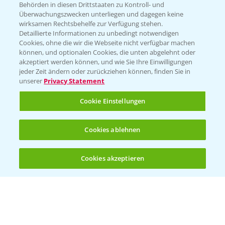
Behörden in diesen Drittstaaten zu Kontroll- und
Überwachungszwecken unterliegen und dagegen keine
wirksamen Rechtsbehelfe zur Verfügung stehen.
Detaillierte Informationen zu unbedingt notwendigen
Cookies, ohne die wir die Webseite nicht verfügbar machen
können, und optionalen Cookies, die unten abgelehnt oder
akzeptiert werden können, und wie Sie Ihre Einwilligungen
jeder Zeit ändern oder zurückziehen können, finden Sie in
Folgen Sie uns
unserer
Privacy Statement
Cookie Einstellungen
Cookies ablehnen
Cookies akzeptieren
Allgemeine Nutzungsbedingungen
Datenschutzerklärung
Impressum
Gebrauchshinweise
© Bayer CropScience Deutschland GmbH