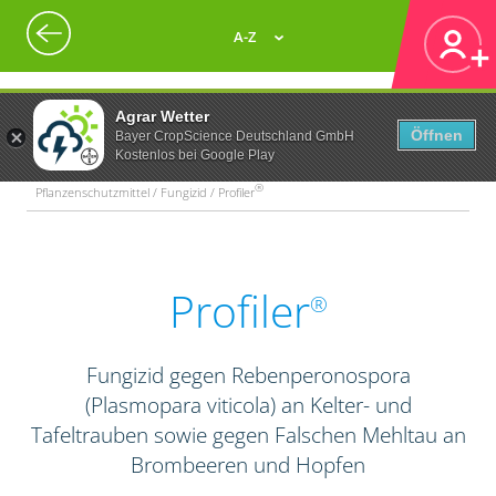
A-Z
Agrar Wetter
Öffnen
Bayer CropScience Deutschland GmbH
Kostenlos bei Google Play
®
Pflanzenschutzmittel / Fungizid / Profiler
Profiler
®
Fungizid gegen Rebenperonospora
(Plasmopara viticola) an Kelter- und
Tafeltrauben sowie gegen Falschen Mehltau an
Brombeeren und Hopfen