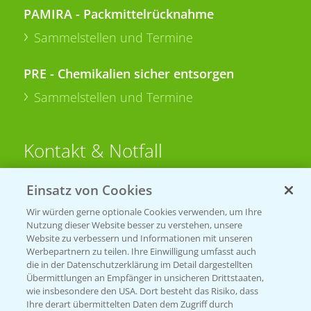
PAMIRA - Packmittelrücknahme
Sammelstellen und Termine
PRE - Chemikalien sicher entsorgen
Sammelstellen und Termine
Kontakt & Notfall
Einsatz von Cookies
Beratung auf WhatsApp
T.
+49 (0)174 346 564 1
Wir würden gerne optionale Cookies verwenden, um Ihre
Nutzung dieser Website besser zu verstehen, unsere
Website zu verbessern und Informationen mit unseren
KONTAKT
Werbepartnern zu teilen. Ihre Einwilligung umfasst auch
die in der Datenschutzerklärung im Detail dargestellten
Übermittlungen an Empfänger in unsicheren Drittstaaten,
Hilfe in Notfällen
wie insbesondere den USA. Dort besteht das Risiko, dass
Ihre derart übermittelten Daten dem Zugriff durch
T.
+49 (0)214/30-20220