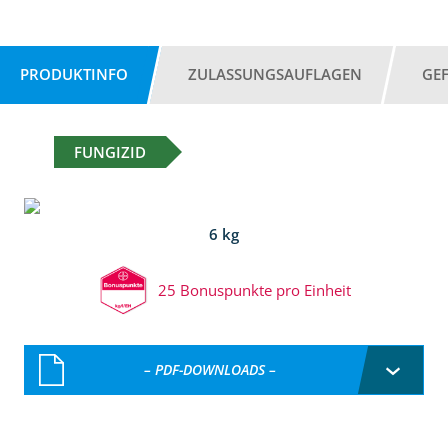
PRODUKTINFO
ZULASSUNGSAUFLAGEN
GE
FUNGIZID
6 kg
25 Bonuspunkte pro Einheit
– PDF-DOWNLOADS –