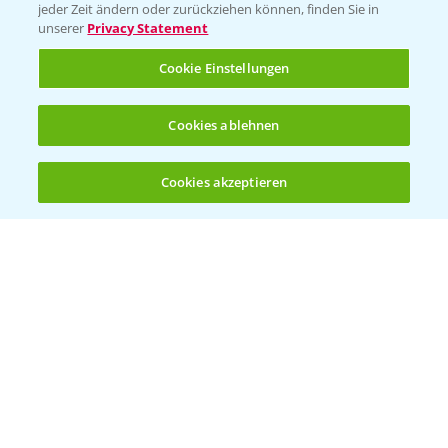
Vegetables Deutschland
jeder Zeit ändern oder zurückziehen können, finden Sie in
unserer
Privacy Statement
Infos
Cookie Einstellungen
LINKS
Cookies ablehnen
Apps
Wetter Aktuell
Cookies akzeptieren
Öffnen
Bis zu 4 Produkte vergleichen:
(noch 4)
BROSCHÜREN
Ackerbau
Saatgut
Sonderkulturen
Verantwortung & Sorgfalt
PAMIRA - Packmittelrücknahme