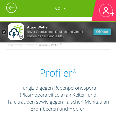
A-Z
Agrar Wetter
Öffnen
Bayer CropScience Deutschland GmbH
Kostenlos bei Google Play
®
Pflanzenschutzmittel / Fungizid / Profiler
Profiler
®
Fungizid gegen Rebenperonospora
(Plasmopara viticola) an Kelter- und
Tafeltrauben sowie gegen Falschen Mehltau an
Brombeeren und Hopfen