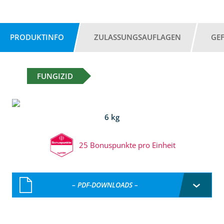
PRODUKTINFO
ZULASSUNGSAUFLAGEN
GE
FUNGIZID
6 kg
25 Bonuspunkte pro Einheit
– PDF-DOWNLOADS –