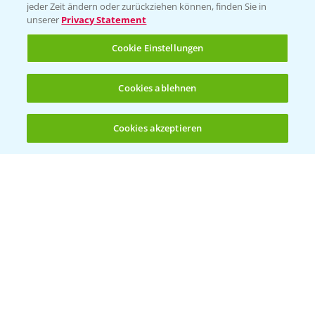
Vegetables Deutschland
jeder Zeit ändern oder zurückziehen können, finden Sie in
unserer
Privacy Statement
Infos
Cookie Einstellungen
LINKS
Cookies ablehnen
Apps
Wetter Aktuell
Cookies akzeptieren
Öffnen
Bis zu 4 Produkte vergleichen:
(noch 4)
BROSCHÜREN
Ackerbau
Saatgut
Sonderkulturen
Verantwortung & Sorgfalt
PAMIRA - Packmittelrücknahme