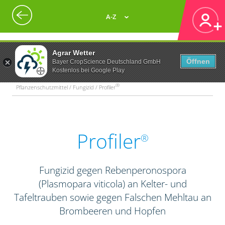
A-Z
Agrar Wetter
Öffnen
Bayer CropScience Deutschland GmbH
Kostenlos bei Google Play
®
Pflanzenschutzmittel / Fungizid / Profiler
Profiler
®
Fungizid gegen Rebenperonospora
(Plasmopara viticola) an Kelter- und
Tafeltrauben sowie gegen Falschen Mehltau an
Brombeeren und Hopfen